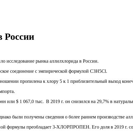
в России
ло исследование рынка аллилхлорида в России.
соединение с эмпирической формулой C3H5Cl.
ошении пропилена к хлору 5 к 1 приблизительный выход конечн
мпорта.
онн или $ 1 067,0 тыс. В 2019 г. он снизился на 29,7% в натура
днако были получены сведения о более раннем производстве алл
ной формулы преобладает 3-ХЛОРПРОПЕН. Его доля в 2019 г. со