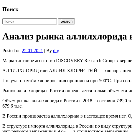
Поиск
Анализ рынка аллилхлорида 
Posted on
25.01.2021
| By
drg
Маркетинговое агентство DISCOVERY Research Group заверши
АЛЛИЛХЛОРИД или АЛЛИЛ ХЛОРИСТЫЙ — хлорорганическое 
Получают путём хлорирования пропилена при 500°С. При соотн
Рынок аллилхлорида в России определяется только объемами и
Объем рынка аллилхлорида в России в 2018 г. составил 739,0 т
679,6 тыс.
В России производства аллилхлорида в настоящее время нет. О
В структуре импорта аллилхлорида в России по виду структур
натуральном выражении и 97% — в стоимостном выражении.