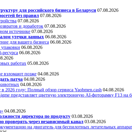
уктуру для российского бизнеса в Беларуси
07.08.2026
осетей без правил
07.08.2026
тройства
07.08.2026
звратов и доработок
07.08.2026
дном источнике
07.08.2026
алом утечки данных
06.08.2026
ние для вашего бизнеса
06.08.2026
 упаковки
06.08.2026
б-ресурса
06.08.2026
08.2026
овых работах
05.08.2026
е взломают позже
04.08.2026
дать патча
04.08.2026
 животных
04.08.2026
 в 2026 году: Полный обзор сервиса Yaobmen.cash
04.08.2026
Bigme представляет цветную электронную AI-фоторамку F13 на ба
а»
04.08.2026
олжности директора по продукту
03.08.2026
о проверять через независимый канал
03.08.2026
кументацию на двигатель для беспилотных летательных аппара