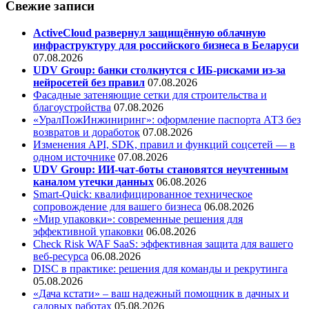
Свежие записи
ActiveCloud развернул защищённую облачную
инфраструктуру для российского бизнеса в Беларуси
07.08.2026
UDV Group: банки столкнутся с ИБ-рисками из-за
нейросетей без правил
07.08.2026
Фасадные затеняющие сетки для строительства и
благоустройства
07.08.2026
«УралПожИнжиниринг»: оформление паспорта АТЗ без
возвратов и доработок
07.08.2026
Изменения API, SDK, правил и функций соцсетей — в
одном источнике
07.08.2026
UDV Group: ИИ-чат-боты становятся неучтенным
каналом утечки данных
06.08.2026
Smart-Quick: квалифицированное техническое
сопровождение для вашего бизнеса
06.08.2026
«Мир упаковки»: современные решения для
эффективной упаковки
06.08.2026
Check Risk WAF SaaS: эффективная защита для вашего
веб-ресурса
06.08.2026
DISC в практике: решения для команды и рекрутинга
05.08.2026
«Дача кстати» – ваш надежный помощник в дачных и
садовых работах
05.08.2026