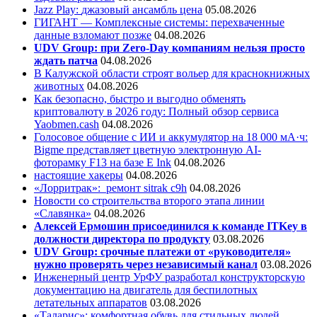
Jazz Play:
джазовый ансамбль цена
05.08.2026
ГИГАНТ — Комплексные системы: перехваченные
данные взломают позже
04.08.2026
UDV Group: при Zero-Day компаниям нельзя просто
ждать патча
04.08.2026
В Калужской области строят вольер для краснокнижных
животных
04.08.2026
Как безопасно, быстро и выгодно обменять
криптовалюту в 2026 году: Полный обзор сервиса
Yaobmen.cash
04.08.2026
Голосовое общение с ИИ и аккумулятор на 18 000 мА·ч:
Bigme представляет цветную электронную AI-
фоторамку F13 на базе E Ink
04.08.2026
настоящие хакеры
04.08.2026
«Лорритрак»:
ремонт sitrak c9h
04.08.2026
Новости со строительства второго этапа линии
«Славянка»
04.08.2026
Алексей Ермошин присоединился к команде ITKey в
должности директора по продукту
03.08.2026
UDV Group: срочные платежи от «руководителя»
нужно проверять через независимый канал
03.08.2026
Инженерный центр УрФУ разработал конструкторскую
документацию на двигатель для беспилотных
летательных аппаратов
03.08.2026
«Таларис»: комфортная обувь для стильных людей