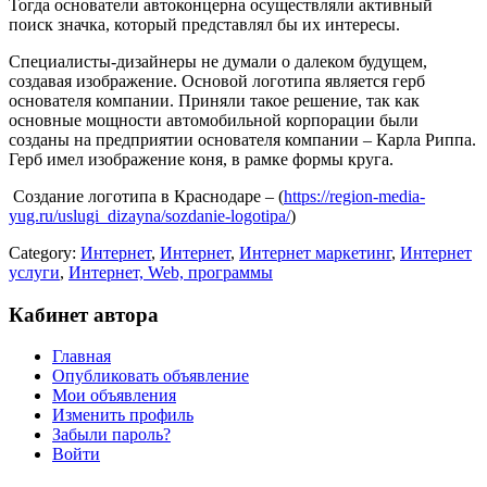
Тогда основатели автоконцерна осуществляли активный
поиск значка, который представлял бы их интересы.
Специалисты-дизайнеры не думали о далеком будущем,
создавая изображение. Основой логотипа является герб
основателя компании. Приняли такое решение, так как
основные мощности автомобильной корпорации были
созданы на предприятии основателя компании – Карла Риппа.
Герб имел изображение коня, в рамке формы круга.
Создание логотипа в Краснодаре – (
https://region-media-
yug.ru/uslugi_dizayna/sozdanie-logotipa/
)
Category:
Интернет
,
Интернет
,
Интернет маркетинг
,
Интернет
услуги
,
Интернет, Web, программы
Кабинет автора
Главная
Опубликовать объявление
Мои объявления
Изменить профиль
Забыли пароль?
Войти