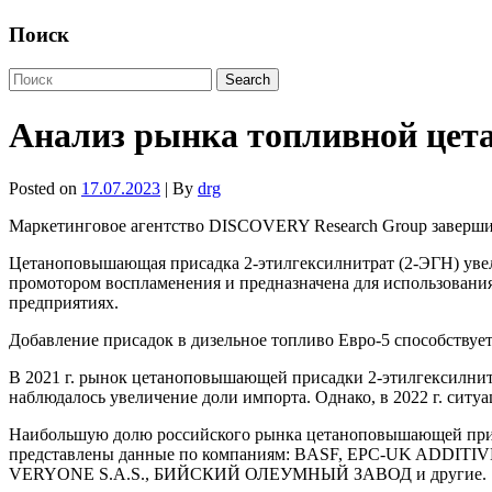
Поиск
Анализ рынка топливной цет
Posted on
17.07.2023
| By
drg
Маркетинговое агентство DISCOVERY Research Group заверши
Цетаноповышающая присадка 2-этилгексилнитрат (2-ЭГН) увел
промотором воспламенения и предназначена для использования
предприятиях.
Добавление присадок в дизельное топливо Евро-5 способству
В 2021 г. рынок цетаноповышающей присадки 2-этилгексилнитра
наблюдалось увеличение доли импорта. Однако, в 2022 г. ситуа
Наибольшую долю российского рынка цетаноповышающей при
представлены данные по компаниям: BASF, EPC-UK ADD
VERYONE S.A.S., БИЙСКИЙ ОЛЕУМНЫЙ ЗАВОД и другие.