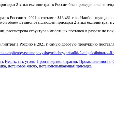
исадки 2-этилгексилнитрат в России был проведен анализ тенд
т в Россию за 2021 г. составил $18 461 тыс. Наибольшую дол
ной объем цетаноповышающей присадки 2-этилгексилнитрат в 20
и, рассмотрена структура импортных поставок в разрезе по п
илнитрат в Россию в 2021 г. самую дорогую продукцию поста
rynka-toplivnoy-tsetanopovyshayushchey-prisadki-2-etilgeksilnitrat-v-Ro
аз
,
Нефть, газ, уголь
,
Производство, отрасли
,
Промышленность
,
дка
,
цетановое число
,
цетаноповыщающая присадка