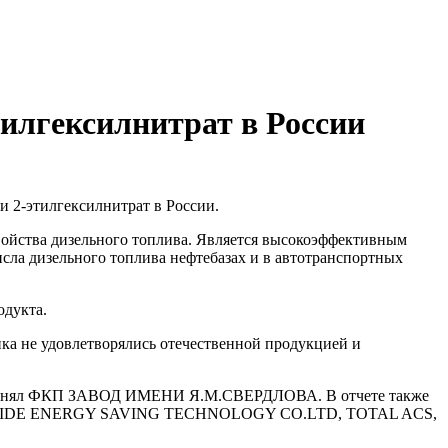
илгексилнитрат в России
 2-этилгексилнитрат в России.
войства дизельного топлива. Является высокоэффективным
сла дизельного топлива нефтебазах и в автотранспортных
одукта.
нка не удовлетворялись отечественной продукцией и
г. занял ФКП ЗАВОД ИМЕНИ Я.М.СВЕРДЛОВА. В отчете также
IKAIDE ENERGY SAVING TECHNOLOGY CO.LTD, TOTAL ACS,