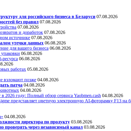
уктуру для российского бизнеса в Беларуси
07.08.2026
осетей без правил
07.08.2026
тройства
07.08.2026
звратов и доработок
07.08.2026
дном источнике
07.08.2026
алом утечки данных
06.08.2026
ние для вашего бизнеса
06.08.2026
 упаковки
06.08.2026
б-ресурса
06.08.2026
08.2026
овых работах
05.08.2026
е взломают позже
04.08.2026
дать патча
04.08.2026
 животных
04.08.2026
 в 2026 году: Полный обзор сервиса Yaobmen.cash
04.08.2026
Bigme представляет цветную электронную AI-фоторамку F13 на ба
а»
04.08.2026
олжности директора по продукту
03.08.2026
о проверять через независимый канал
03.08.2026