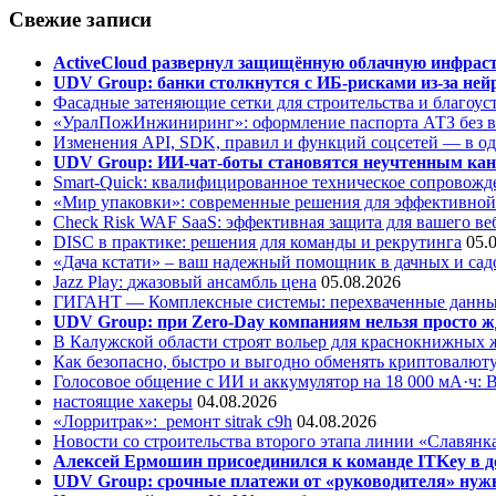
Свежие записи
ActiveCloud развернул защищённую облачную инфрастр
UDV Group: банки столкнутся с ИБ-рисками из-за нейр
Фасадные затеняющие сетки для строительства и благоус
«УралПожИнжиниринг»: оформление паспорта АТЗ без во
Изменения API, SDK, правил и функций соцсетей — в о
UDV Group: ИИ-чат-боты становятся неучтенным кан
Smart-Quick: квалифицированное техническое сопровожде
«Мир упаковки»: современные решения для эффективной
Check Risk WAF SaaS: эффективная защита для вашего ве
DISC в практике: решения для команды и рекрутинга
05.
«Дача кстати» – ваш надежный помощник в дачных и сад
Jazz Play:
джазовый ансамбль цена
05.08.2026
ГИГАНТ — Комплексные системы: перехваченные данны
UDV Group: при Zero-Day компаниям нельзя просто ж
В Калужской области строят вольер для краснокнижных
Как безопасно, быстро и выгодно обменять криптовалюту
Голосовое общение с ИИ и аккумулятор на 18 000 мА·ч: 
настоящие хакеры
04.08.2026
«Лорритрак»:
ремонт sitrak c9h
04.08.2026
Новости со строительства второго этапа линии «Славянк
Алексей Ермошин присоединился к команде ITKey в д
UDV Group: срочные платежи от «руководителя» нужн