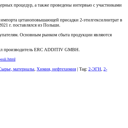
ерных процедур, а также проведены интервью с участниками
ю импорта цетаноповышающей присадки 2-этилгексилнитрат в
21 г. поставлялся из Польши.
окупателям. Основным рынком сбыта продукции являются
влял производитель ERC ADDITIV GMBH.
ssii.html
Сырье, материалы
,
Химия, нефтехимия
| Tag:
2-ЭГН
,
2-