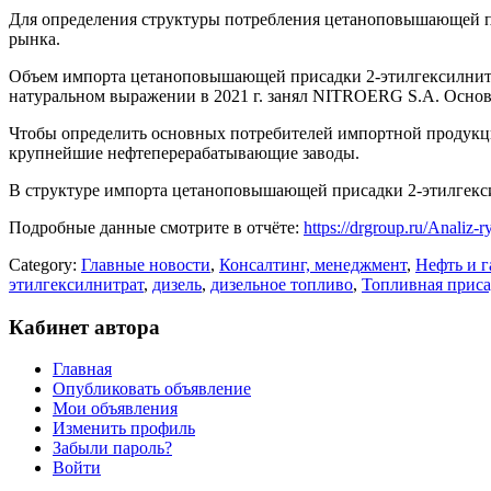
Для определения структуры потребления цетаноповышающей пр
рынка.
Объем импорта цетаноповышающей присадки 2-этилгексилнитра
натуральном выражении в 2021 г. занял NITROERG S.A. Основ
Чтобы определить основных потребителей импортной продукци
крупнейшие нефтеперерабатывающие заводы.
В структуре импорта цетаноповышающей присадки 2-этилгекс
Подробные данные смотрите в отчёте:
https://drgroup.ru/Analiz-
Category:
Главные новости
,
Консалтинг, менеджмент
,
Нефть и г
этилгексилнитрат
,
дизель
,
дизельное топливо
,
Топливная приса
Кабинет автора
Главная
Опубликовать объявление
Мои объявления
Изменить профиль
Забыли пароль?
Войти