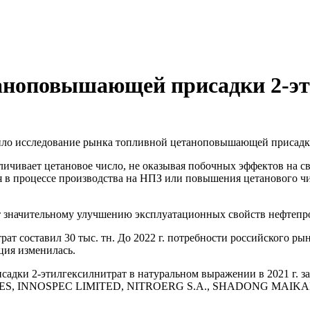
аноповышающей присадки 2-эт
ло исследование рынка топливной цетаноповышающей присадки
ичивает цетановое число, не оказывая побочных эффектов на с
 в процессе производства на НПЗ или повышения цетанового чи
ет значительному улучшению эксплуатационных свойств нефтепр
т составил 30 тыс. тн. До 2022 г. потребности российского ры
ция изменилась.
садки 2-этилгексилнитрат в натуральном выражении в 2021 
ITIVES, INNOSPEC LIMITED, NITROERG S.A., SHADONG MA