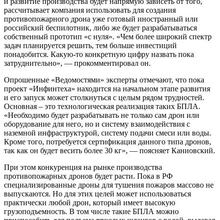
и развитие производства будет напрямую зависеть от того,
рассчитывает компания использовать для создания
противопожарного дрона уже готовый иностранный или
российский беспилотник, либо же будет разрабатываться
собственный прототип «с нуля». «Чем более широкий спектр
задач планируется решить, тем больше инвестиц­ий
понадобится. Какую-то конкретную цифру назвать пока
затруднительно», — прокомментировал он.
Опрошенные «Ведомостями» эксперты отмечают, что пока
проект «Инфинтеха» находится на начальном этапе развития
и его запуск может столкнуться с целым рядом трудностей.
Основная – это технологическая реализация таких БПЛА.
«Необходимо будет разрабатывать не толь­ко сам дрон или
оборуд­ование для него, но и систему взаимодейс­твия с
наземной инфр­аструктурой, систему подачи смеси или во­ды.
Кроме того, потр­ебуется сертификация данного типа дронов,
так как он будет весить более 30 кг», — поясняет Каниовский.
При этом конкуренция на рынке производства
противопожарных дронов будет расти. Пока в РФ
специализированные дроны для тушения пожаров массово не
выпускаются. Но для этих целей может использоваться
практически любой дрон, который имеет высокую
грузоподъе­мность. В том числе такие БПЛА можно