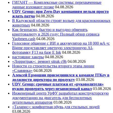
ГИГАНТ — Комплексные системы: перехваченные
данные взломают позже
04.08.2026
UDV Group: при Zero-Day компаниям нельзя просто
ждать патча
04.08.2026
В Калужской области строят вольер для краснокнижных
животных
04.08.2026
Как безопасно, быстро и выгодно обменять
криптовалюту в 2026 году: Полный обзор сервиса
Yaobmen.cash
04.08.2026
Голосовое общение с ИИ и аккумулятор на 18 000 мА·ч:
Bigme представляет цветную электронную AI-
фоторамку F13 на базе E Ink
04.08.2026
настоящие хакеры
04.08.2026
«Лорритрак»:
ремонт sitrak c9h
04.08.2026
Новости со строительства второго этапа линии
«Славянка»
04.08.2026
Алексей Ермошин присоединился к команде ITKey в
должности директора по продукту
03.08.2026
UDV Group: срочные платежи от «руководителя»
нужно проверять через независимый канал
03.08.2026
Инженерный центр УрФУ разработал конструкторскую
документацию на двигатель для беспилотных
летательных аппаратов
03.08.2026
«Таларис»: комфортная обувь для стильных людей
03.08.2026