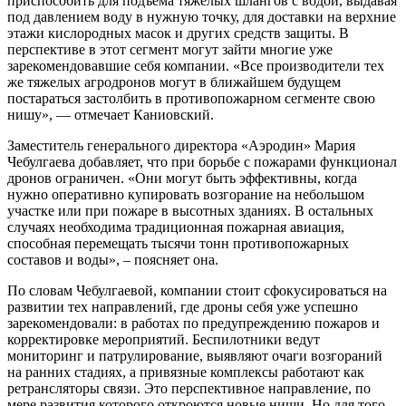
приспособить для подъема тяжелых шлангов с водой, выдавая
под давлени­ем воду в нужную точ­ку, для доставки на верхние
этажи кислор­одных масок и других средств защиты. В
перспективе в этот сегмент могут зайти многие уже
зарекомендовавшие себя компании. «Все производители тех
же тяжелых агродронов могут в ближайшем будущем
постараться застолбить в противопожарном сегменте свою
нишу», — отмечает Каниовский.
Заместитель генерального директора «Аэродин» Мария
Чебулгаева добавляет, что при борьбе с пожарами функционал
дронов ограничен. «Они могут быть эффективны, когда
нужно оперативно купировать возгорание на небольшом
участке или при пожаре в высотных зданиях. В остальных
случаях необходима традиционная пожарная авиация,
способная перемещать тысячи тонн противопожарных
составов и воды», – поясняет она.
По словам Чебулгаевой, компании стоит сфокусироваться на
развитии тех направлений, где дроны себя уже успешно
зарекомендовали: в работах по предупреждению пожаров и
корректировке мероприятий. Беспилотники ведут
мониторинг и патрулирование, выявляют очаги возгораний
на ранних стадиях, а привязные комплексы работают как
ретрансляторы связи. Это перспективное направление, по
мере развития которого откроются новые ниши. Но для того,