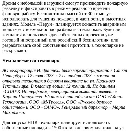
Дроны с небольшой нагрузкой смогут производить пожарную
разведку и фиксировать в режиме реального времени
фоновую работу. Беспилотники массой от 30 кг могут
использовать для тушения пожаров, в частности, в высотных
зданиях. Модель «Перун» планируется оснастить аварийным
молотком с возможностью разбивать стекла окон. Будет ли
компания использовать для собственных проектов уже
готовый иностранный или российский беспилотник, или
разрабатывать свой собственный прототип, в технопарке не
раскрывают.
Чем занимается технопарк
АО «Корпорация Инфинтех» было зарегистрировано в Санкт-
Петербурге 12 июля 2023 г. 7 сентября 2023 г. компания
открыла технопарк в деловом квартале на ул. Красного
Текстильщка. В кластер вошли 12 компаний. По данным
«СПАРК Интерфакс», бенефициаром компании является
Карина Патрушева. Ей также принадлежат ООО «Айти-
Технологии», ООО «М-Тревел», ООО «Русское деловое
общество» и ООО «САМО». Генеральный директор – Мария
Михайлова.
Для запуска НПК технопарк планирует использовать
собственные площади – 1500 кв. м в деловом квартале на ул.