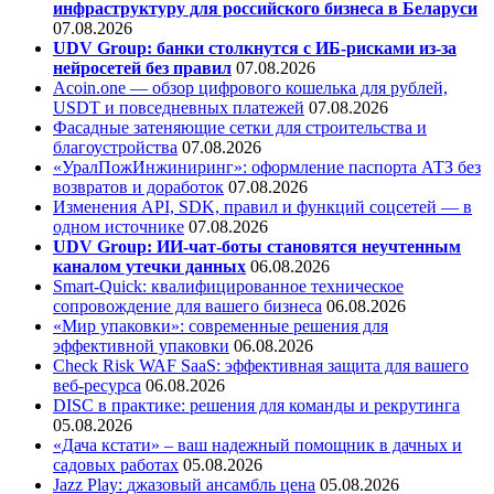
инфраструктуру для российского бизнеса в Беларуси
07.08.2026
UDV Group: банки столкнутся с ИБ-рисками из-за
нейросетей без правил
07.08.2026
Acoin.one — обзор цифрового кошелька для рублей,
USDT и повседневных платежей
07.08.2026
Фасадные затеняющие сетки для строительства и
благоустройства
07.08.2026
«УралПожИнжиниринг»: оформление паспорта АТЗ без
возвратов и доработок
07.08.2026
Изменения API, SDK, правил и функций соцсетей — в
одном источнике
07.08.2026
UDV Group: ИИ-чат-боты становятся неучтенным
каналом утечки данных
06.08.2026
Smart-Quick: квалифицированное техническое
сопровождение для вашего бизнеса
06.08.2026
«Мир упаковки»: современные решения для
эффективной упаковки
06.08.2026
Check Risk WAF SaaS: эффективная защита для вашего
веб-ресурса
06.08.2026
DISC в практике: решения для команды и рекрутинга
05.08.2026
«Дача кстати» – ваш надежный помощник в дачных и
садовых работах
05.08.2026
Jazz Play:
джазовый ансамбль цена
05.08.2026