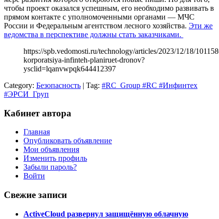
чтобы проект оказался успешным, его необходимо развивать в
прямом контакте с уполномоченными органами — МЧС
России и Федеральным агентством лесного хозяйства.
Эти же
ведомства в перспективе должны стать заказчиками.
https://spb.vedomosti.ru/technology/articles/2023/12/18/101158
korporatsiya-infinteh-planiruet-dronov?
ysclid=lqanvwpqk644412397
Category:
Безопасность
| Tag:
#RC_Group #RC #Инфинтех
#ЭРСИ_Груп
Кабинет автора
Главная
Опубликовать объявление
Мои объявления
Изменить профиль
Забыли пароль?
Войти
Свежие записи
ActiveCloud развернул защищённую облачную