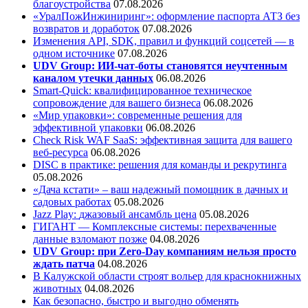
благоустройства
07.08.2026
«УралПожИнжиниринг»: оформление паспорта АТЗ без
возвратов и доработок
07.08.2026
Изменения API, SDK, правил и функций соцсетей — в
одном источнике
07.08.2026
UDV Group: ИИ-чат-боты становятся неучтенным
каналом утечки данных
06.08.2026
Smart-Quick: квалифицированное техническое
сопровождение для вашего бизнеса
06.08.2026
«Мир упаковки»: современные решения для
эффективной упаковки
06.08.2026
Check Risk WAF SaaS: эффективная защита для вашего
веб-ресурса
06.08.2026
DISC в практике: решения для команды и рекрутинга
05.08.2026
«Дача кстати» – ваш надежный помощник в дачных и
садовых работах
05.08.2026
Jazz Play:
джазовый ансамбль цена
05.08.2026
ГИГАНТ — Комплексные системы: перехваченные
данные взломают позже
04.08.2026
UDV Group: при Zero-Day компаниям нельзя просто
ждать патча
04.08.2026
В Калужской области строят вольер для краснокнижных
животных
04.08.2026
Как безопасно, быстро и выгодно обменять