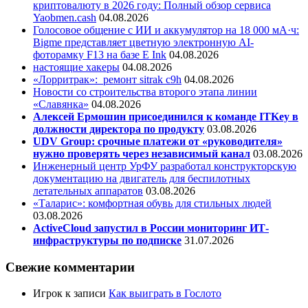
криптовалюту в 2026 году: Полный обзор сервиса
Yaobmen.cash
04.08.2026
Голосовое общение с ИИ и аккумулятор на 18 000 мА·ч:
Bigme представляет цветную электронную AI-
фоторамку F13 на базе E Ink
04.08.2026
настоящие хакеры
04.08.2026
«Лорритрак»:
ремонт sitrak c9h
04.08.2026
Новости со строительства второго этапа линии
«Славянка»
04.08.2026
Алексей Ермошин присоединился к команде ITKey в
должности директора по продукту
03.08.2026
UDV Group: срочные платежи от «руководителя»
нужно проверять через независимый канал
03.08.2026
Инженерный центр УрФУ разработал конструкторскую
документацию на двигатель для беспилотных
летательных аппаратов
03.08.2026
«Таларис»: комфортная обувь для стильных людей
03.08.2026
ActiveCloud запустил в России мониторинг ИТ-
инфраструктуры по подписке
31.07.2026
Свежие комментарии
Игрок
к записи
Как выиграть в Гослото