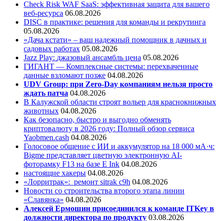
Check Risk WAF SaaS: эффективная защита для вашего
веб-ресурса
06.08.2026
DISC в практике: решения для команды и рекрутинга
05.08.2026
«Дача кстати» – ваш надежный помощник в дачных и
садовых работах
05.08.2026
Jazz Play:
джазовый ансамбль цена
05.08.2026
ГИГАНТ — Комплексные системы: перехваченные
данные взломают позже
04.08.2026
UDV Group: при Zero-Day компаниям нельзя просто
ждать патча
04.08.2026
В Калужской области строят вольер для краснокнижных
животных
04.08.2026
Как безопасно, быстро и выгодно обменять
криптовалюту в 2026 году: Полный обзор сервиса
Yaobmen.cash
04.08.2026
Голосовое общение с ИИ и аккумулятор на 18 000 мА·ч:
Bigme представляет цветную электронную AI-
фоторамку F13 на базе E Ink
04.08.2026
настоящие хакеры
04.08.2026
«Лорритрак»:
ремонт sitrak c9h
04.08.2026
Новости со строительства второго этапа линии
«Славянка»
04.08.2026
Алексей Ермошин присоединился к команде ITKey в
должности директора по продукту
03.08.2026