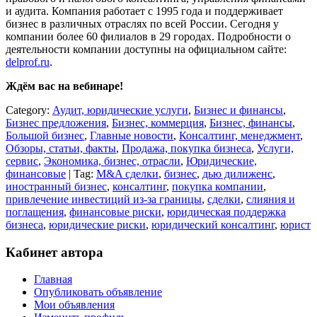
и аудита. Компания работает с 1995 года и поддерживает
бизнес в различных отраслях по всей России. Сегодня у
компании более 60 филиалов в 29 городах. Подробности о
деятельности компании доступны на официальном сайте:
delprof.ru
.
Ждём вас на вебинаре!
Category:
Аудит, юридические услуги
,
Бизнес и финансы
,
Бизнес предложения
,
Бизнес, коммерция
,
Бизнес, финансы
,
Большой бизнес
,
Главные новости
,
Консалтинг, менеджмент
,
Обзоры, статьи, факты
,
Продажа, покупка бизнеса
,
Услуги,
сервис
,
Экономика, бизнес, отрасли
,
Юридические,
финансовые
| Tag:
M&A сделки
,
бизнес
,
дью дилиженс
,
иностранный бизнес
,
консалтинг
,
покупка компании
,
привлечение инвестиций из-за границы
,
сделки
,
слияния и
поглащения
,
финансовые риски
,
юридическая поддержка
бизнеса
,
юридические риски
,
юридический консалтинг
,
юрист
Кабинет автора
Главная
Опубликовать объявление
Мои объявления