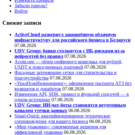
Изменить профиль
Забыли пароль?
Войти
Свежие записи
ActiveCloud развернул защищённую облачную
инфраструктуру для российского бизнеса в Беларуси
07.08.2026
UDV Group: банки столкнутся с ИБ-рисками из-за
нейросетей без правил
07.08.2026
Acoin.one — обзор цифрового кошелька для рублей,
USDT и повседневных платежей
07.08.2026
Фасадные затеняющие сетки для строительства и
благоустройства
07.08.2026
«УралПожИнжиниринг»: оформление паспорта АТЗ без
возвратов и доработок
07.08.2026
Изменения API, SDK, правил и функций соцсетей — в
одном источнике
07.08.2026
UDV Group: ИИ-чат-боты становятся неучтенным
каналом утечки данных
06.08.2026
Smart-Quick: квалифицированное техническое
сопровождение для вашего бизнеса
06.08.2026
«Мир упаковки»: современные решения для
эффективной упаковки
06.08.2026