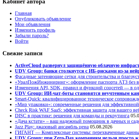
Кабинет автора
Главная
Опубликовать объявление
Мои объявления
Изменить профиль
Забыли пароль?
Войти
Свежие записи
ActiveCloud развернул защищённую облачную инфрастр
UDV Group: банки столкнутся с ИБ-рисками из-за нейр
Фасадные затеняющие сетки для строительства и благоус
«УралПожИнжиниринг»: оформление паспорта АТЗ без во
Изменения API, SDK, правил и функций соцсетей — в о
UDV Group: ИИ-чат-боты становятся неучтенным кан
Smart-Quick: квалифицированное техническое сопровожде
«Мир упаковки»: современные решения для эффективной
Check Risk WAF SaaS: эффективная защита для вашего ве
DISC в практике: решения для команды и рекрутинга
05.
«Дача кстати» – ваш надежный помощник в дачных и сад
Jazz Play:
джазовый ансамбль цена
05.08.2026
ГИГАНТ — Комплексные системы: перехваченные данны
UDV Group: при Zero-Day компаниям нельзя просто ж