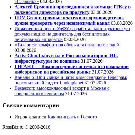
«Славянка»
04.08.2026
Алексей Ермошин присоединился к команде ITKey в
должности директора по продукту
03.08.2026
UDV Group: срочные платежи от «руководителя»
нужно проверять через независимый канал
03.08.2026
Инженерный центр УрФУ разработал конструкторскую
документацию на двигатель для беспилотных
летательных аппаратов
03.08.2026
«Таларис»: комфортная обувь для стильных людей
03.08.2026
ActiveCloud запустил в России мониторинг ИТ-
инфраструктуры по подписке
31.07.2026
ГИГАНТ — Компьютерные системы: о страховании
киберрисков на российском рынке
31.07.2026
Каналы о Шри-Ланке и чаты в мессенджере Телеграм:
персональный гид от Lankaplanet
31.07.2026
Bestescort: высококлассный эскорт в Москве с
совершенным сервисом
31.07.2026
Свежие комментарии
Игрок
к записи
Как выиграть в Гослото
RossBiz.ru © 2006-2016