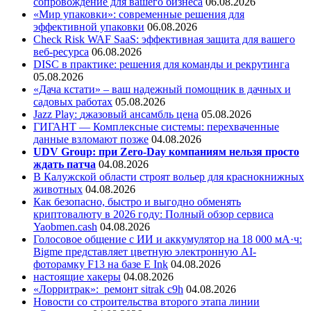
сопровождение для вашего бизнеса
06.08.2026
«Мир упаковки»: современные решения для
эффективной упаковки
06.08.2026
Check Risk WAF SaaS: эффективная защита для вашего
веб-ресурса
06.08.2026
DISC в практике: решения для команды и рекрутинга
05.08.2026
«Дача кстати» – ваш надежный помощник в дачных и
садовых работах
05.08.2026
Jazz Play:
джазовый ансамбль цена
05.08.2026
ГИГАНТ — Комплексные системы: перехваченные
данные взломают позже
04.08.2026
UDV Group: при Zero-Day компаниям нельзя просто
ждать патча
04.08.2026
В Калужской области строят вольер для краснокнижных
животных
04.08.2026
Как безопасно, быстро и выгодно обменять
криптовалюту в 2026 году: Полный обзор сервиса
Yaobmen.cash
04.08.2026
Голосовое общение с ИИ и аккумулятор на 18 000 мА·ч:
Bigme представляет цветную электронную AI-
фоторамку F13 на базе E Ink
04.08.2026
настоящие хакеры
04.08.2026
«Лорритрак»:
ремонт sitrak c9h
04.08.2026
Новости со строительства второго этапа линии