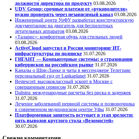
должности директора по продукту
03.08.2026
UDV Group: срочные платежи от «руководителя»
нужно проверять через независимый канал
03.08.2026
Инженерный центр УрФУ разработал конструкторскую
документацию на двигатель для беспилотных
летательных аппаратов
03.08.2026
«Таларис»: комфортная обувь для стильных людей
03.08.2026
ActiveCloud запустил в России мониторинг ИТ-
инфраструктуры по подписке
31.07.2026
ГИГАНТ — Компьютерные системы: о страховании
киберрисков на российском рынке
31.07.2026
Каналы о Шри-Ланке и чаты в мессенджере Телеграм:
персональный гид от Lankaplanet
31.07.2026
Bestescort: высококлассный эскорт в Москве с
совершенным сервисом
31.07.2026
Dalistra: международные расчеты без риска и задержек
31.07.2026
Лечение заболеваний нервной системы и позвоночника
в современном медицинском центре Уфы
31.07.2026
Платформенная занятость вступает в этап зрелости:
пять выводов круглого стола «Ведомостей»
30.07.2026
Свежие комментарии