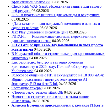
эффективной упаковки
06.08.2026
Check Risk WAF SaaS: эффективная защита для вашего
веб-ресурса
06.08.2026
DISC в практике: решения для команды и рекрутинга
05.08.2026
«Дача кстати» – ваш надежный помощник в дачных и
садовых работах
05.08.2026
Jazz Play:
джазовый ансамбль цена
05.08.2026
ГИГАНТ — Комплексные системы: перехваченные
данные взломают позже
04.08.2026
UDV Group: при Zero-Day компаниям нельзя просто
ждать патча
04.08.2026
В Калужской области строят вольер для краснокнижных
животных
04.08.2026
Как безопасно, быстро и выгодно обменять
криптовалюту в 2026 году: Полный обзор сервиса
Yaobmen.cash
04.08.2026
Голосовое общение с ИИ и аккумулятор на 18 000 мА·ч:
Bigme представляет цветную электронную AI-
фоторамку F13 на базе E Ink
04.08.2026
настоящие хакеры
04.08.2026
«Лорритрак»:
ремонт sitrak c9h
04.08.2026
Новости со строительства второго этапа линии
«Славянка»
04.08.2026
Алексей Ермошин присоединился к команде ITKey в