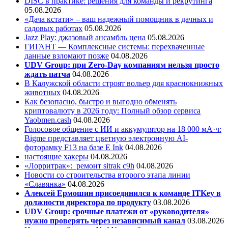
DISC в практике: решения для команды и рекрутинга
05.08.2026
«Дача кстати» – ваш надежный помощник в дачных и
садовых работах
05.08.2026
Jazz Play:
джазовый ансамбль цена
05.08.2026
ГИГАНТ — Комплексные системы: перехваченные
данные взломают позже
04.08.2026
UDV Group: при Zero-Day компаниям нельзя просто
ждать патча
04.08.2026
В Калужской области строят вольер для краснокнижных
животных
04.08.2026
Как безопасно, быстро и выгодно обменять
криптовалюту в 2026 году: Полный обзор сервиса
Yaobmen.cash
04.08.2026
Голосовое общение с ИИ и аккумулятор на 18 000 мА·ч:
Bigme представляет цветную электронную AI-
фоторамку F13 на базе E Ink
04.08.2026
настоящие хакеры
04.08.2026
«Лорритрак»:
ремонт sitrak c9h
04.08.2026
Новости со строительства второго этапа линии
«Славянка»
04.08.2026
Алексей Ермошин присоединился к команде ITKey в
должности директора по продукту
03.08.2026
UDV Group: срочные платежи от «руководителя»
нужно проверять через независимый канал
03.08.2026