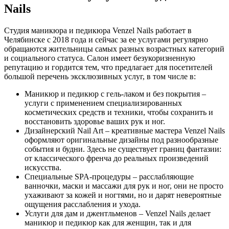
Nails
Студия маникюра и педикюра Venzel Nails работает в
Челябинске с 2018 года и сейчас за ее услугами регулярно
обращаются жительницы самых разных возрастных категорий
и социального статуса. Салон имеет безукоризненную
репутацию и гордится тем, что предлагает для посетителей
большой перечень эксклюзивных услуг, в том числе в:
Маникюр и педикюр с гель-лаком и без покрытия –
услуги с применением специализированных
косметических средств и техники, чтобы сохранить и
восстановить здоровье ваших рук и ног.
Дизайнерский Nail Art – креативные мастера Venzel Nails
оформляют оригинальные дизайны под разнообразные
события и будни. Здесь не существует границ фантазии:
от классического френча до реальных произведений
искусства.
Специальные SPA-процедуры – расслабляющие
ванночки, маски и массажи для рук и ног, они не просто
ухаживают за кожей и ногтями, но и дарят невероятные
ощущения расслабления и ухода.
Услуги для дам и джентльменов – Venzel Nails делает
маникюр и педикюр как для женщин, так и для