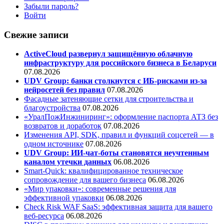
Забыли пароль?
Войти
Свежие записи
ActiveCloud развернул защищённую облачную
инфраструктуру для российского бизнеса в Беларуси
07.08.2026
UDV Group: банки столкнутся с ИБ-рисками из-за
нейросетей без правил
07.08.2026
Фасадные затеняющие сетки для строительства и
благоустройства
07.08.2026
«УралПожИнжиниринг»: оформление паспорта АТЗ без
возвратов и доработок
07.08.2026
Изменения API, SDK, правил и функций соцсетей — в
одном источнике
07.08.2026
UDV Group: ИИ-чат-боты становятся неучтенным
каналом утечки данных
06.08.2026
Smart-Quick: квалифицированное техническое
сопровождение для вашего бизнеса
06.08.2026
«Мир упаковки»: современные решения для
эффективной упаковки
06.08.2026
Check Risk WAF SaaS: эффективная защита для вашего
веб-ресурса
06.08.2026