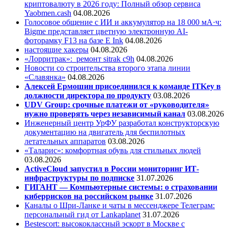
криптовалюту в 2026 году: Полный обзор сервиса
Yaobmen.cash
04.08.2026
Голосовое общение с ИИ и аккумулятор на 18 000 мА·ч:
Bigme представляет цветную электронную AI-
фоторамку F13 на базе E Ink
04.08.2026
настоящие хакеры
04.08.2026
«Лорритрак»:
ремонт sitrak c9h
04.08.2026
Новости со строительства второго этапа линии
«Славянка»
04.08.2026
Алексей Ермошин присоединился к команде ITKey в
должности директора по продукту
03.08.2026
UDV Group: срочные платежи от «руководителя»
нужно проверять через независимый канал
03.08.2026
Инженерный центр УрФУ разработал конструкторскую
документацию на двигатель для беспилотных
летательных аппаратов
03.08.2026
«Таларис»: комфортная обувь для стильных людей
03.08.2026
ActiveCloud запустил в России мониторинг ИТ-
инфраструктуры по подписке
31.07.2026
ГИГАНТ — Компьютерные системы: о страховании
киберрисков на российском рынке
31.07.2026
Каналы о Шри-Ланке и чаты в мессенджере Телеграм:
персональный гид от Lankaplanet
31.07.2026
Bestescort: высококлассный эскорт в Москве с