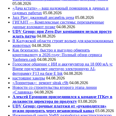
05.08.2026
«Дача кстати» – ваш надежный помощник в дачных и
садовых работах
05.08.2026
Jazz Play:
джазовый ансамбль цена
05.08.2026
ГИГАНТ — Комплексные системы: перехваченные
данные взломают позже
04.08.2026
UDV Group: при Zero-Day компаниям нельзя просто
ждать патча
04.08.2026
В Калужской области строят вольер для краснокнижных
животных
04.08.2026
Как безопасно, быстро и выгодно обменять
криптовалюту в 2026 году: Полный обзор сервиса
Yaobmen.cash
04.08.2026
Голосовое общение с ИИ и аккумулятор на 18 000 мА·ч:
Bigme представляет цветную электронную AI-
фоторамку F13 на базе E Ink
04.08.2026
настоящие хакеры
04.08.2026
«Лорритрак»:
ремонт sitrak c9h
04.08.2026
Новости со строительства второго этапа линии
«Славянка»
04.08.2026
Алексей Ермошин присоединился к команде ITKey в
должности директора по продукту
03.08.2026
UDV Group: срочные платежи от «руководителя»
нужно проверять через независимый канал
03.08.2026
Инженерный центр УрФУ разработал конструкторскую