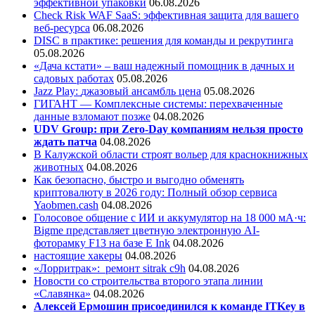
эффективной упаковки
06.08.2026
Check Risk WAF SaaS: эффективная защита для вашего
веб-ресурса
06.08.2026
DISC в практике: решения для команды и рекрутинга
05.08.2026
«Дача кстати» – ваш надежный помощник в дачных и
садовых работах
05.08.2026
Jazz Play:
джазовый ансамбль цена
05.08.2026
ГИГАНТ — Комплексные системы: перехваченные
данные взломают позже
04.08.2026
UDV Group: при Zero-Day компаниям нельзя просто
ждать патча
04.08.2026
В Калужской области строят вольер для краснокнижных
животных
04.08.2026
Как безопасно, быстро и выгодно обменять
криптовалюту в 2026 году: Полный обзор сервиса
Yaobmen.cash
04.08.2026
Голосовое общение с ИИ и аккумулятор на 18 000 мА·ч:
Bigme представляет цветную электронную AI-
фоторамку F13 на базе E Ink
04.08.2026
настоящие хакеры
04.08.2026
«Лорритрак»:
ремонт sitrak c9h
04.08.2026
Новости со строительства второго этапа линии
«Славянка»
04.08.2026
Алексей Ермошин присоединился к команде ITKey в