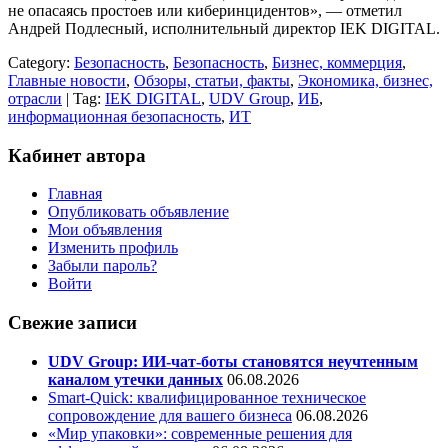
не опасаясь простоев или киберинцидентов», — отметил
Андрей Подлесный, исполнительный директор IEK DIGITAL.
Category:
Безопасность
,
Безопасность
,
Бизнес, коммерция
,
Главные новости
,
Обзоры, статьи, факты
,
Экономика, бизнес,
отрасли
| Tag:
IEK DIGITAL
,
UDV Group
,
ИБ
,
информационная безопасность
,
ИТ
Кабинет автора
Главная
Опубликовать объявление
Мои объявления
Изменить профиль
Забыли пароль?
Войти
Свежие записи
UDV Group: ИИ-чат-боты становятся неучтенным
каналом утечки данных
06.08.2026
Smart-Quick: квалифицированное техническое
сопровождение для вашего бизнеса
06.08.2026
«Мир упаковки»: современные решения для