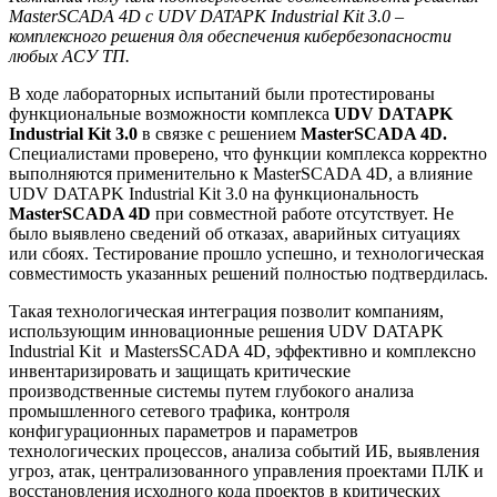
Master
SCADA
4
D
с UDV DATAPK Industrial Kit
3.0
–
комплексно
го решения
для обеспечения кибербезопасности
любых АСУ ТП
.
В ходе лабораторных испытаний были протестированы
функциональные возможности комплекса
UDV DATAPK
Industrial Kit
3.0
в связке с решением
Master
SCADA
4D
.
Специалистами проверено, что функции комплекса корректно
выполняются применительно к MasterSCADA 4D, а влияние
UDV DATAPK Industrial Kit 3.0 на функциональность
Master
SCADA
4D
при совместной работе отсутствует. Не
было выявлено сведений об отказах, аварийных ситуациях
или сбоях. Тестирование прошло успешно, и технологическая
совместимость указанных решений полностью подтвердилась.
Такая технологическая интеграция позволит компаниям,
использующим инновационные решения UDV DATAPK
Industrial Kit и MastersSCADA 4D, эффективно и комплексно
инвентаризировать и защищать критические
производственные системы путем глубокого анализа
промышленного сетевого трафика, контроля
конфигурационных параметров и параметров
технологических процессов, анализа событий ИБ, выявления
угроз, атак, централизованного управления проектами ПЛК и
восстановления исходного кода проектов в критических