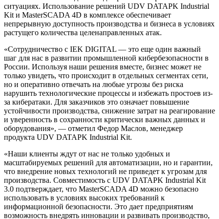
ситуациях. Использование решений UDV DATAPK Industrial
Kit и MasterSCADA 4D в комплексе обеспечивает
непрерывную доступность производства и бизнеса в условиях
растущего количества целенаправленных атак.
«Сотрудничество с IEK DIGITAL — это еще один важный
шаг для нас в развитии промышленной кибербезопасности в
России. Используя наши решения вместе, бизнес может не
только увидеть, что происходит в отдельных сегментах сети,
но и оперативно отвечать на любые угрозы без риска
нарушить технологические процессы и избежать простоев из-
за кибератаки. Для заказчиков это означает повышение
устойчивости производства, снижение затрат на реагирование
и уверенность в сохранности критически важных данных и
оборудования», — отметил Федор Маслов, менеджер
продукта UDV DATAPK Industrial Kit.
«Наши клиенты ждут от нас не только удобных и
масштабируемых решений для автоматизации, но и гарантии,
что внедрение новых технологий не приведет к угрозам для
производства. Совместимость с UDV DATAPK Industrial Kit
3.0 подтверждает, что MasterSCADA 4D можно безопасно
использовать в условиях высоких требований к
информационной безопасности. Это дает предприятиям
возможность внедрять инновации и развивать производство,