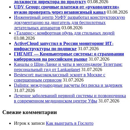
должности директора по продукту
03.08.2026
UDV Group: срочные платежи от «руководителя»
нужно проверять через независимый канал
03.08.2026
Инженерный центр УрФУ разработал конструкторскую
документацию на двигатель для беспилотных
летательных аппаратов
03.08.2026
«Таларис»: комфортная обувь для стильных людей
03.08.2026
ActiveCloud запустил в России мониторинг ИТ-
инфраструктуры по подписке
31.07.2026
ГИГАНТ — Компьютерные системы: о страховании
киберрисков на российском рынке
31.07.2026
Каналы о Шри-Ланке и чаты в мессенджере Телеграм:
персональный гид от Lankaplanet
31.07.2026
Bestescort: высококлассный эскорт в Москве с
совершенным сервисом
31.07.2026
Dalistra: международные расчеты без риска и задержек
31.07.2026
Лечение заболеваний нервной системы и позвоночника
в современном медицинском центре Уфы
31.07.2026
Свежие комментарии
Игрок
к записи
Как выиграть в Гослото