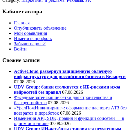
Category:
Маркетинг и реклама
,
Реклама, PR
Кабинет автора
Главная
Опубликовать объявление
Мои объявления
Изменить профиль
Забыли пароль?
Войти
Свежие записи
ActiveCloud развернул защищённую облачную
инфраструктуру для российского бизнеса в Беларуси
07.08.2026
UDV Group: банки столкнутся с ИБ-рисками из-за
нейросетей без правил
07.08.2026
Фасадные затеняющие сетки для строительства и
благоустройства
07.08.2026
«УралПожИнжиниринг»: оформление паспорта АТЗ без
возвратов и доработок
07.08.2026
Изменения API, SDK, правил и функций соцсетей — в
одном источнике
07.08.2026
UDV Group: ИИ-чат-боты становятся неучтенным