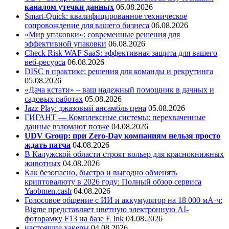
каналом утечки данных
06.08.2026
Smart-Quick: квалифицированное техническое
сопровождение для вашего бизнеса
06.08.2026
«Мир упаковки»: современные решения для
эффективной упаковки
06.08.2026
Check Risk WAF SaaS: эффективная защита для вашего
веб-ресурса
06.08.2026
DISC в практике: решения для команды и рекрутинга
05.08.2026
«Дача кстати» – ваш надежный помощник в дачных и
садовых работах
05.08.2026
Jazz Play:
джазовый ансамбль цена
05.08.2026
ГИГАНТ — Комплексные системы: перехваченные
данные взломают позже
04.08.2026
UDV Group: при Zero-Day компаниям нельзя просто
ждать патча
04.08.2026
В Калужской области строят вольер для краснокнижных
животных
04.08.2026
Как безопасно, быстро и выгодно обменять
криптовалюту в 2026 году: Полный обзор сервиса
Yaobmen.cash
04.08.2026
Голосовое общение с ИИ и аккумулятор на 18 000 мА·ч:
Bigme представляет цветную электронную AI-
фоторамку F13 на базе E Ink
04.08.2026
настоящие хакеры
04.08.2026