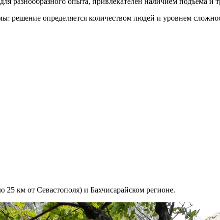
для разнообразного опыта, привлекателен наличием подъёма и т
ы: решение определяется количеством людей и уровнем сложно
 25 км от Севастополя) и Бахчисарайском регионе.