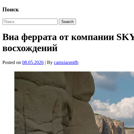
Поиск
Виа феррата от компании SK
восхождений
Posted on
08.05.2026
| By
camxiaomifb