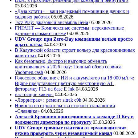
DISC в практике: решения для команды и рекрутинга
05.08.2026
«Дача кстати» – ваш надежный помощник в дачных и
садовых работах
05.08.2026
Jazz Play:
джазовый ансамбль цена
05.08.2026
ГИГАНТ — Комплексные системы: перехваченные
данные взломают позже
04.08.2026
UDV Group: при Zero-Day компаниям нельзя просто
ждать патча
04.08.2026
В Калужской области строят вольер для краснокнижных
животных
04.08.2026
Как безопасно, быстро и выгодно обменять
криптовалюту в 2026 году: Полный обзор сервиса
Yaobmen.cash
04.08.2026
Голосовое общение с ИИ и аккумулятор на 18 000 мА·ч:
Bigme представляет цветную электронную AI-
фоторамку F13 на базе E Ink
04.08.2026
настоящие хакеры
04.08.2026
«Лорритрак»:
ремонт sitrak c9h
04.08.2026
Новости со строительства второго этапа линии
«Славянка»
04.08.2026
Алексей Ермошин присоединился к команде ITKey в
должности директора по продукту
03.08.2026
UDV Group: срочные платежи от «руководителя»
нужно проверять через независимый канал
03.08.2026