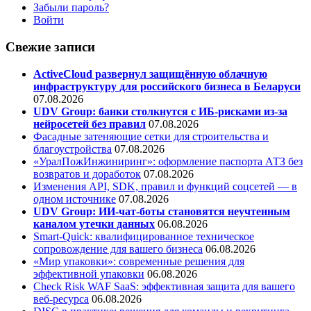
Забыли пароль?
Войти
Свежие записи
ActiveCloud развернул защищённую облачную
инфраструктуру для российского бизнеса в Беларуси
07.08.2026
UDV Group: банки столкнутся с ИБ-рисками из-за
нейросетей без правил
07.08.2026
Фасадные затеняющие сетки для строительства и
благоустройства
07.08.2026
«УралПожИнжиниринг»: оформление паспорта АТЗ без
возвратов и доработок
07.08.2026
Изменения API, SDK, правил и функций соцсетей — в
одном источнике
07.08.2026
UDV Group: ИИ-чат-боты становятся неучтенным
каналом утечки данных
06.08.2026
Smart-Quick: квалифицированное техническое
сопровождение для вашего бизнеса
06.08.2026
«Мир упаковки»: современные решения для
эффективной упаковки
06.08.2026
Check Risk WAF SaaS: эффективная защита для вашего
веб-ресурса
06.08.2026