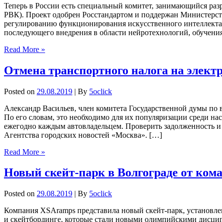
Теперь в России есть специальный комитет, занимающийся раз
РВК). Проект одобрен Росстандартом и поддержан Министерст
регулированию функционирования искусственного интеллекта в
последующего внедрения в области нейротехнологий, обучения 
Read More »
Отмена транспортного налога на элект
Posted on
29.08.2019
| By
5oclick
Александр Васильев, член комитета Государственной думы по 
По его словам, это необходимо для их популяризации среди на
ежегодно каждым автовладельцем. Проверить задолженность и 
Агентства городских новостей «Москва». […]
Read More »
Новый скейт-парк в Волгограде от ко
Posted on
29.08.2019
| By
5oclick
Компания XSAramps представила новый скейт-парк, установле
и скейтбординге, которые стали новыми олимпийскими дисцип