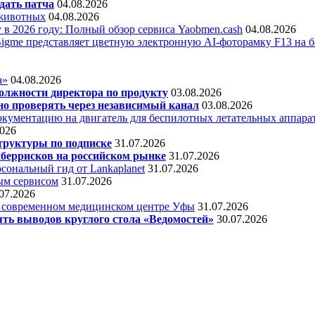
дать патча
04.08.2026
 животных
04.08.2026
 в 2026 году: Полный обзор сервиса Yaobmen.cash
04.08.2026
Bigme представляет цветную электронную AI-фоторамку F13 на ба
а»
04.08.2026
олжности директора по продукту
03.08.2026
о проверять через независимый канал
03.08.2026
кументацию на двигатель для беспилотных летательных аппара
2026
труктуры по подписке
31.07.2026
беррисков на российском рынке
31.07.2026
сональный гид от Lankaplanet
31.07.2026
ным сервисом
31.07.2026
07.2026
в современном медицинском центре Уфы
31.07.2026
ять выводов круглого стола «Ведомостей»
30.07.2026