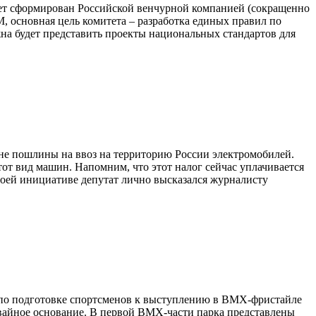
итет сформирован Российской венчурной компанией (сокращенно
 основная цель комитета – разработка единых правил по
на будет представить проекты национальных стандартов для
ене пошлины на ввоз на территорию России электромобилей.
тот вид машин. Напомним, что этот налог сейчас уплачивается
воей инициативе депутат лично высказался журналисту
р по подготовке спортсменов к выступлению в BMX-фристайле
свайное основание. В первой BMX-части парка представлены