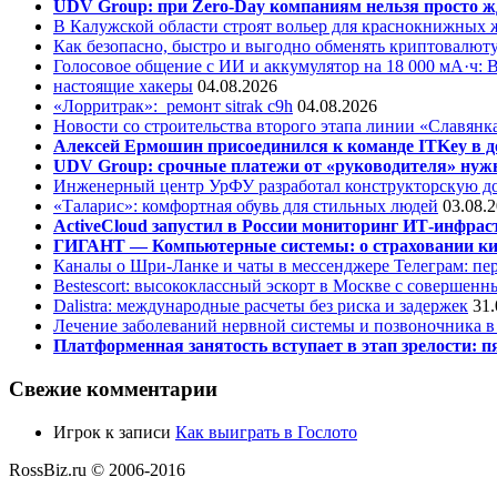
UDV Group: при Zero-Day компаниям нельзя просто ж
В Калужской области строят вольер для краснокнижных
Как безопасно, быстро и выгодно обменять криптовалюту
Голосовое общение с ИИ и аккумулятор на 18 000 мА·ч: 
настоящие хакеры
04.08.2026
«Лорритрак»:
ремонт sitrak c9h
04.08.2026
Новости со строительства второго этапа линии «Славянк
Алексей Ермошин присоединился к команде ITKey в д
UDV Group: срочные платежи от «руководителя» нужн
Инженерный центр УрФУ разработал конструкторскую до
«Таларис»: комфортная обувь для стильных людей
03.08.
ActiveCloud запустил в России мониторинг ИТ-инфрас
ГИГАНТ — Компьютерные системы: о страховании ки
Каналы о Шри-Ланке и чаты в мессенджере Телеграм: пер
Bestescort: высококлассный эскорт в Москве с совершен
Dalistra: международные расчеты без риска и задержек
31.
Лечение заболеваний нервной системы и позвоночника 
Платформенная занятость вступает в этап зрелости: п
Свежие комментарии
Игрок
к записи
Как выиграть в Гослото
RossBiz.ru © 2006-2016