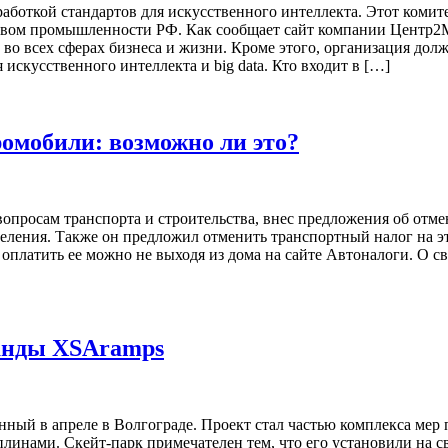
работкой стандартов для искусственного интеллекта. Этот ком
вом промышленности РФ. Как сообщает сайт компании Центр2М,
о всех сферах бизнеса и жизни. Кроме этого, организация долж
искусственного интеллекта и big data. Кто входит в […]
ромобили: возможно ли это?
вопросам транспорта и строительства, внес предложения об отм
селения. Также он предложил отменить транспортный налог на э
оплатить ее можно не выходя из дома на сайте Автоналоги. О с
манды XSAramps
нный в апреле в Волгограде. Проект стал частью комплекса ме
линами. Скейт-парк примечателен тем, что его установили на 