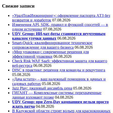
Свежие записи
«УралПожИнжиниринг»: оформление паспорта АТЗ без
возвратов и доработок
07.08.2026
Изменения API, SDK, правил и функций соцсетей — в
одном источнике
07.08.2026
UDV Group: ИИ-чат-боты становятся неучтенным
каналом утечки данных
06.08.2026
Smart-Quick: квалифицированное техническое
сопровождение для вашего бизнеса
06.08.2026
«Мир упаковки»: современные решения для
эффективной упаковки
06.08.2026
Check Risk WAF SaaS: эффективная защита для вашего
веб-ресурса
06.08.2026
DISC в практике: решения для команды и рекрутинга
05.08.2026
«Дача кстати» – ваш надежный помощник в дачных и
садовых работах
05.08.2026
Jazz Play:
джазовый ансамбль цена
05.08.2026
ГИГАНТ — Комплексные системы: перехваченные
данные взломают позже
04.08.2026
UDV Group: при Zero-Day компаниям нельзя просто
ждать патча
04.08.2026
В Калужской области строят вольер для краснокнижных