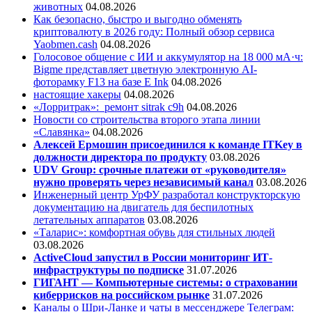
животных
04.08.2026
Как безопасно, быстро и выгодно обменять
криптовалюту в 2026 году: Полный обзор сервиса
Yaobmen.cash
04.08.2026
Голосовое общение с ИИ и аккумулятор на 18 000 мА·ч:
Bigme представляет цветную электронную AI-
фоторамку F13 на базе E Ink
04.08.2026
настоящие хакеры
04.08.2026
«Лорритрак»:
ремонт sitrak c9h
04.08.2026
Новости со строительства второго этапа линии
«Славянка»
04.08.2026
Алексей Ермошин присоединился к команде ITKey в
должности директора по продукту
03.08.2026
UDV Group: срочные платежи от «руководителя»
нужно проверять через независимый канал
03.08.2026
Инженерный центр УрФУ разработал конструкторскую
документацию на двигатель для беспилотных
летательных аппаратов
03.08.2026
«Таларис»: комфортная обувь для стильных людей
03.08.2026
ActiveCloud запустил в России мониторинг ИТ-
инфраструктуры по подписке
31.07.2026
ГИГАНТ — Компьютерные системы: о страховании
киберрисков на российском рынке
31.07.2026
Каналы о Шри-Ланке и чаты в мессенджере Телеграм: