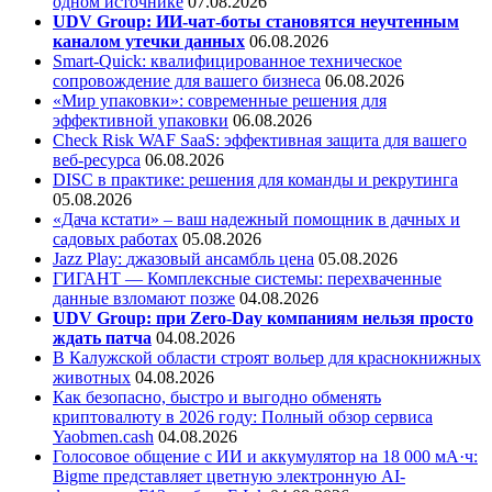
одном источнике
07.08.2026
UDV Group: ИИ-чат-боты становятся неучтенным
каналом утечки данных
06.08.2026
Smart-Quick: квалифицированное техническое
сопровождение для вашего бизнеса
06.08.2026
«Мир упаковки»: современные решения для
эффективной упаковки
06.08.2026
Check Risk WAF SaaS: эффективная защита для вашего
веб-ресурса
06.08.2026
DISC в практике: решения для команды и рекрутинга
05.08.2026
«Дача кстати» – ваш надежный помощник в дачных и
садовых работах
05.08.2026
Jazz Play:
джазовый ансамбль цена
05.08.2026
ГИГАНТ — Комплексные системы: перехваченные
данные взломают позже
04.08.2026
UDV Group: при Zero-Day компаниям нельзя просто
ждать патча
04.08.2026
В Калужской области строят вольер для краснокнижных
животных
04.08.2026
Как безопасно, быстро и выгодно обменять
криптовалюту в 2026 году: Полный обзор сервиса
Yaobmen.cash
04.08.2026
Голосовое общение с ИИ и аккумулятор на 18 000 мА·ч:
Bigme представляет цветную электронную AI-