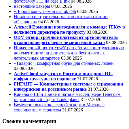
фоторамку F13 на базе E Ink
04.08.2026
настоящие хакеры
04.08.2026
«Лорритрак»:
ремонт sitrak c9h
04.08.2026
Новости со строительства второго этапа линии
«Славянка»
04.08.2026
Алексей Ермошин присоединился к команде ITKey в
должности директора по продукту
03.08.2026
UDV Group: срочные платежи от «руководителя»
нужно проверять через независимый канал
03.08.2026
Инженерный центр УрФУ разработал конструкторскую
документацию на двигатель для беспилотных
летательных аппаратов
03.08.2026
«Таларис»: комфортная обувь для стильных людей
03.08.2026
ActiveCloud запустил в России мониторинг ИТ-
инфраструктуры по подписке
31.07.2026
ГИГАНТ — Компьютерные системы: о страховании
киберрисков на российском рынке
31.07.2026
Каналы о Шри-Ланке и чаты в мессенджере Телеграм:
персональный гид от Lankaplanet
31.07.2026
Bestescort: высококлассный эскорт в Москве с
совершенным сервисом
31.07.2026
Свежие комментарии