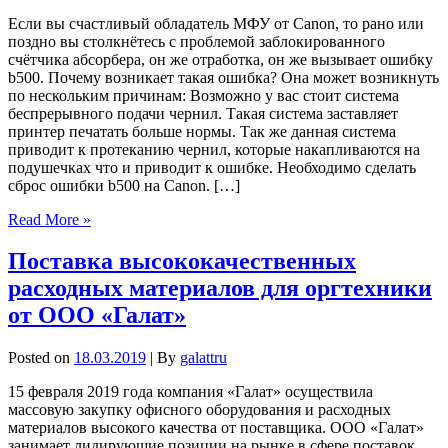
Если вы счастливый обладатель МФУ от Canon, то рано или
поздно вы столкнётесь с проблемой заблокированного
счётчика абсорбера, он же отработка, он же вызывает ошибку
b500. Почему возникает такая ошибка? Она может возникнуть
по нескольким причинам: Возможно у вас стоит система
беспрерывного подачи чернил. Такая система заставляет
принтер печатать больше нормы. Так же данная система
приводит к протеканию чернил, которые накапливаются на
подушечках что и приводит к ошибке. Необходимо сделать
сброс ошибки b500 на Canon. […]
Read More »
Поставка высококачественных
расходных материалов для оргтехники
от ООО «Галат»
Posted on
18.03.2019
| By
galattru
15 февраля 2019 года компания «Галат» осуществила
массовую закупку офисного оборудования и расходных
материалов высокого качества от поставщика. ООО «Галат»
занимает лидирующие позиции на рынке в сфере поставок