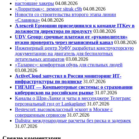
настоящие хакеры
04.08.2026
«Лорритрак»:
ремонт sitrak c9h
04.08.2026
Новости со строительства второго этапа линии
«Славянка»
04.08.2026
Алексей Ермошин присоединился к команде ITKey в
должности директора по продукту
03.08.2026
UDV Group: срочные платежи от «руководителя»
нужно проверять через независимый канал
03.08.2026
Инженерный центр УрФУ разработал конструкторскую
документацию на двигатель для беспилотных
летательных аппаратов
03.08.2026
«Таларис»: комфортная обувь для стильных людей
03.08.2026
ActiveCloud запустил в России мониторинг ИТ-
инфраструктуры по подписке
31.07.2026
ГИГАНТ — Компьютерные системы: о страховании
киберрисков на российском рынке
31.07.2026
Каналы о Шри-Ланке и чаты в мессенджере Телеграм:
персональный гид от Lankaplanet
31.07.2026
Bestescort: высококлассный эскорт в Москве с
совершенным сервисом
31.07.2026
Dalistra: международные расчеты без риска и задержек
31.07.2026
Свежие комментарии