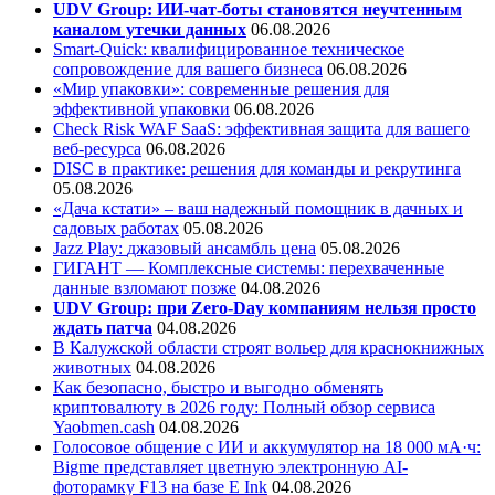
UDV Group: ИИ-чат-боты становятся неучтенным
каналом утечки данных
06.08.2026
Smart-Quick: квалифицированное техническое
сопровождение для вашего бизнеса
06.08.2026
«Мир упаковки»: современные решения для
эффективной упаковки
06.08.2026
Check Risk WAF SaaS: эффективная защита для вашего
веб-ресурса
06.08.2026
DISC в практике: решения для команды и рекрутинга
05.08.2026
«Дача кстати» – ваш надежный помощник в дачных и
садовых работах
05.08.2026
Jazz Play:
джазовый ансамбль цена
05.08.2026
ГИГАНТ — Комплексные системы: перехваченные
данные взломают позже
04.08.2026
UDV Group: при Zero-Day компаниям нельзя просто
ждать патча
04.08.2026
В Калужской области строят вольер для краснокнижных
животных
04.08.2026
Как безопасно, быстро и выгодно обменять
криптовалюту в 2026 году: Полный обзор сервиса
Yaobmen.cash
04.08.2026
Голосовое общение с ИИ и аккумулятор на 18 000 мА·ч:
Bigme представляет цветную электронную AI-
фоторамку F13 на базе E Ink
04.08.2026