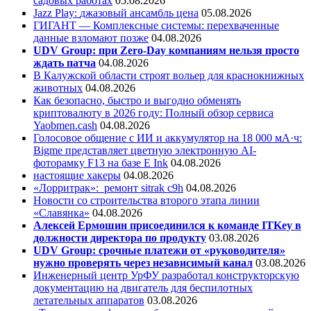
садовых работах
05.08.2026
Jazz Play:
джазовый ансамбль цена
05.08.2026
ГИГАНТ — Комплексные системы: перехваченные
данные взломают позже
04.08.2026
UDV Group: при Zero-Day компаниям нельзя просто
ждать патча
04.08.2026
В Калужской области строят вольер для краснокнижных
животных
04.08.2026
Как безопасно, быстро и выгодно обменять
криптовалюту в 2026 году: Полный обзор сервиса
Yaobmen.cash
04.08.2026
Голосовое общение с ИИ и аккумулятор на 18 000 мА·ч:
Bigme представляет цветную электронную AI-
фоторамку F13 на базе E Ink
04.08.2026
настоящие хакеры
04.08.2026
«Лорритрак»:
ремонт sitrak c9h
04.08.2026
Новости со строительства второго этапа линии
«Славянка»
04.08.2026
Алексей Ермошин присоединился к команде ITKey в
должности директора по продукту
03.08.2026
UDV Group: срочные платежи от «руководителя»
нужно проверять через независимый канал
03.08.2026
Инженерный центр УрФУ разработал конструкторскую
документацию на двигатель для беспилотных
летательных аппаратов
03.08.2026