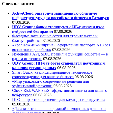
Свежие записи
ActiveCloud развернул защищённую облачную
инфраструктуру для российского бизнеса в Беларуси
07.08.2026
UDV Group: банки столкнутся с ИБ-рисками из-за
нейросетей без правил
07.08.2026
Фасадные затеняющие сетки для строительства и
благоустройства
07.08.2026
«УралПожИнжиниринг»: оформление паспорта АТЗ без
возвратов и доработок
07.08.2026
Изменения API, SDK, правил и функций соцсетей — в
одном источнике
07.08.2026
UDV Group: ИИ-чат-боты становятся неучтенным
каналом утечки данных
06.08.2026
Smart-Quick: квалифицированное техническое
сопровождение для вашего бизнеса
06.08.2026
«Мир упаковки»: современные решения для
эффективной упаковки
06.08.2026
Check Risk WAF SaaS: эффективная защита для вашего
веб-ресурса
06.08.2026
DISC в практике: решения для команды и рекрутинга
05.08.2026
«Дача кстати» – ваш надежный помощник в дачных и