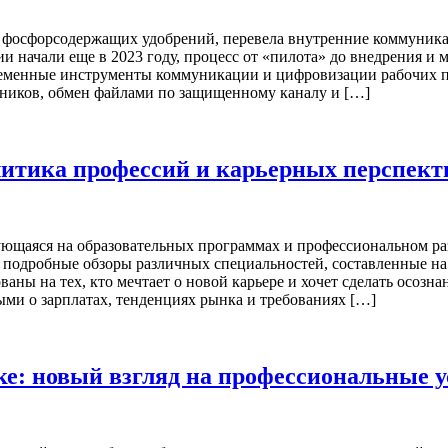
й фосфорсодержащих удобрений, перевела внутренние коммуни
и начали еще в 2023 году, процесс от «пилота» до внедрения и
еменные инструменты коммуникации и цифровизации рабочих пр
ников, обмен файлами по защищенному каналу и […]
литика профессий и карьерных перспект
ющаяся на образовательных программах и профессиональном разв
 подробные обзоры различных специальностей, составленные на 
ны на тех, кто мечтает о новой карьере и хочет сделать осозн
и о зарплатах, тенденциях рынка и требованиях […]
ке: новый взгляд на профессиональные у