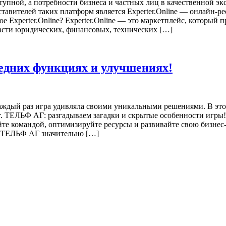
упной, а потребности бизнеса и частных лиц в качественной экс
авителей таких платформ является Experter.Online — онлайн-рес
perter.Online? Experter.Online — это маркетплейс, который пр
ласти юридических, финансовых, технических […]
едних функциях и улучшениях!
аждый раз игра удивляла своими уникальными решениями. В это
т. ТЕЛЬФ АГ: разгадываем загадки и скрытые особенности игр
те командой, оптимизируйте ресурсы и развивайте свою бизнес
 ТЕЛЬФ АГ значительно […]