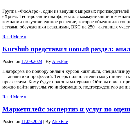
Группа «ФосАгро», один из ведущих мировых производителе
eXpress. Тестирование платформы для коммуникаций в компани
компании получили единое решение, которое объединило совр
ветками обсужденияи реакциями, ВКС на 250+ активных участ
Read More »
Kurshub представил новый раздел: ана
Posted on
17.09.2024
| By
AlexFire
Платформа по подбору онлайн-курсов kurshub.ru, специализиру
— аналитики профессий. Теперь пользователи смогут получать
профессиям. Кому будут полезны материалы Обзоры ориентирова
можно найти актуальную информацию, подтвержденную данным
Read More »
Маркетплейс экспертиз и услуг по оцен
Posted on
11.09.2024
| By
AlexFire