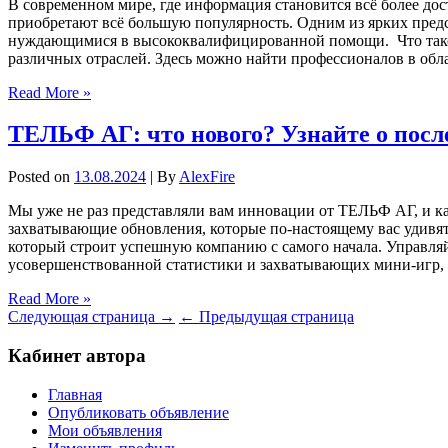
В современном мире, где информация становится всё более дост
приобретают всё большую популярность. Одним из ярких предст
нуждающимися в высококвалифицированной помощи. Что такое Ex
различных отраслей. Здесь можно найти профессионалов в об
Read More »
ТЕЛЬФ АГ: что нового? Узнайте о посл
Posted on
13.08.2024
| By
AlexFire
Мы уже не раз представляли вам инновации от ТЕЛЬФ АГ, и к
захватывающие обновления, которые по-настоящему вас удивя
который строит успешную компанию с самого начала. Управляй
усовершенствованной статистики и захватывающих мини-игр,
Read More »
Следующая страница →
← Предыдущая страница
Кабинет автора
Главная
Опубликовать объявление
Мои объявления