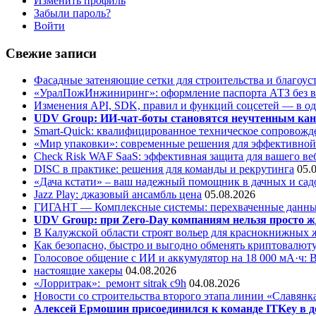
Изменить профиль
Забыли пароль?
Войти
Свежие записи
Фасадные затеняющие сетки для строительства и благоус
«УралПожИнжиниринг»: оформление паспорта АТЗ без во
Изменения API, SDK, правил и функций соцсетей — в о
UDV Group: ИИ-чат-боты становятся неучтенным кан
Smart-Quick: квалифицированное техническое сопровожде
«Мир упаковки»: современные решения для эффективной
Check Risk WAF SaaS: эффективная защита для вашего ве
DISC в практике: решения для команды и рекрутинга
05.
«Дача кстати» – ваш надежный помощник в дачных и сад
Jazz Play:
джазовый ансамбль цена
05.08.2026
ГИГАНТ — Комплексные системы: перехваченные данны
UDV Group: при Zero-Day компаниям нельзя просто ж
В Калужской области строят вольер для краснокнижных
Как безопасно, быстро и выгодно обменять криптовалюту
Голосовое общение с ИИ и аккумулятор на 18 000 мА·ч: 
настоящие хакеры
04.08.2026
«Лорритрак»:
ремонт sitrak c9h
04.08.2026
Новости со строительства второго этапа линии «Славянк
Алексей Ермошин присоединился к команде ITKey в д