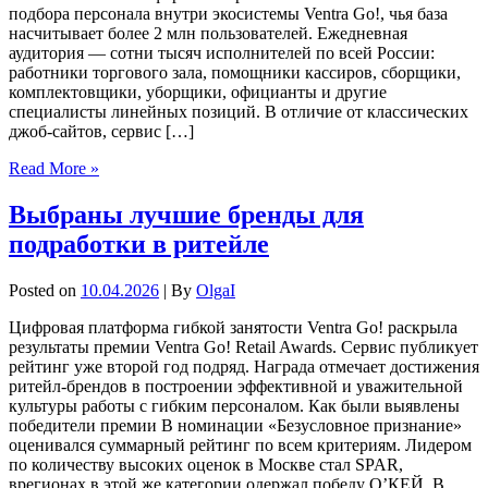
подбора персонала внутри экосистемы Ventra Go!, чья база
насчитывает более 2 млн пользователей. Ежедневная
аудитория — сотни тысяч исполнителей по всей России:
работники торгового зала, помощники кассиров, сборщики,
комплектовщики, уборщики, официанты и другие
специалисты линейных позиций. В отличие от классических
джоб-сайтов, сервис […]
Read More »
Выбраны лучшие бренды для
подработки в ритейле
Posted on
10.04.2026
| By
OlgaI
Цифровая платформа гибкой занятости Ventra Go! раскрыла
результаты премии Ventra Go! Retail Awards. Сервис публикует
рейтинг уже второй год подряд. Награда отмечает достижения
ритейл-брендов в построении эффективной и уважительной
культуры работы с гибким персоналом. Как были выявлены
победители премии В номинации «Безусловное признание»
оценивался суммарный рейтинг по всем критериям. Лидером
по количеству высоких оценок в Москве стал SPAR,
врегионах в этой же категории одержал победу О’КЕЙ. В