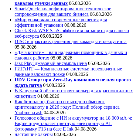
каналом утечки данных
06.08.2026
Smart-Quick: квалифицированное техническое
сопровождение для вашего бизнеса
06.08.2026
«Мир упаковки»: современные решения для
эффективной упаковки
06.08.2026
Check Risk WAF SaaS: эффективная защита для вашего
веб-ресурса
06.08.2026
DISC в практике: решения для команды и рекрутинга
05.08.2026
«Дача кстати» – ваш надежный помощник в дачных и
садовых работах
05.08.2026
Jazz Play:
джазовый ансамбль цена
05.08.2026
ГИГАНТ — Комплексные системы: перехваченные
данные взломают позже
04.08.2026
UDV Group: при Zero-Day компаниям нельзя просто
ждать патча
04.08.2026
В Калужской области строят вольер для краснокнижных
животных
04.08.2026
Как безопасно, быстро и выгодно обменять
криптовалюту в 2026 году: Полный обзор сервиса
Yaobmen.cash
04.08.2026
Голосовое общение с ИИ и аккумулятор на 18 000 мА·ч:
Bigme представляет цветную электронную AI-
фоторамку F13 на базе E Ink
04.08.2026
настоящие хакеры
04.08.2026