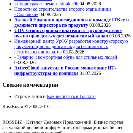
«Лорритрак»:
ремонт sitrak c9h
04.08.2026
Новости со строительства второго этапа линии
«Славянка»
04.08.2026
Алексей Ермошин присоединился к команде ITKey в
должности директора по продукту
03.08.2026
UDV Group: срочные платежи от «руководителя»
нужно проверять через независимый канал
03.08.2026
Инженерный центр УрФУ разработал конструкторскую
документацию на двигатель для беспилотных
летательных аппаратов
03.08.2026
«Таларис»: комфортная обувь для стильных людей
03.08.2026
ActiveCloud запустил в России мониторинг ИТ-
инфраструктуры по подписке
31.07.2026
Свежие комментарии
Игрок
к записи
Как выиграть в Гослото
RossBiz.ru © 2006-2016
ROSSBIZ - Каталог Деловых Предложений. Бизнес-портал
актуальной деловой информации, информационная бизнес
площадка для деловых людей.