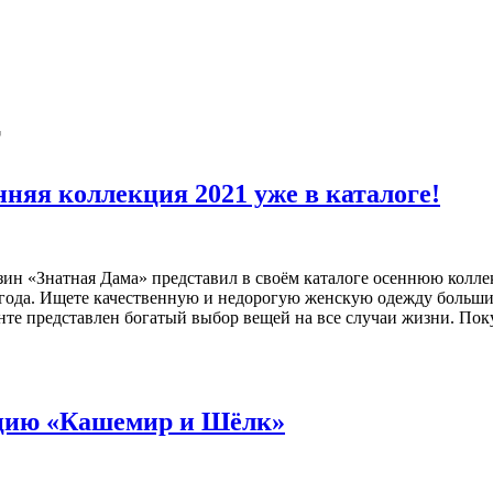
т
няя коллекция 2021 уже в каталоге!
азин «Знатная Дама» представил в своём каталоге осеннюю колл
года. Ищете качественную и недорогую женскую одежду больших
енте представлен богатый выбор вещей на все случаи жизни. По
кцию «Кашемир и Шёлк»