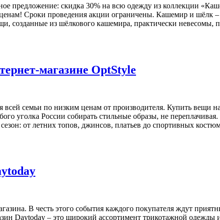
льное предложение: скидка 30% на всю одежду из коллекции «К
ценам! Сроки проведения акции ограничены. Кашемир и шёлк – 
ещи, созданные из шёлкового кашемира, практически невесомы, 
тернет-магазине OptStyle
я всей семьи по низким ценам от производителя. Купить вещи н
бого уголка России собирать стильные образы, не переплачивая.
езон: от летних топов, джинсов, платьев до спортивных костюм
ytoday
агазина. В честь этого события каждого покупателя ждут приятн
зин Daytoday – это широкий ассортимент трикотажной одежды и 