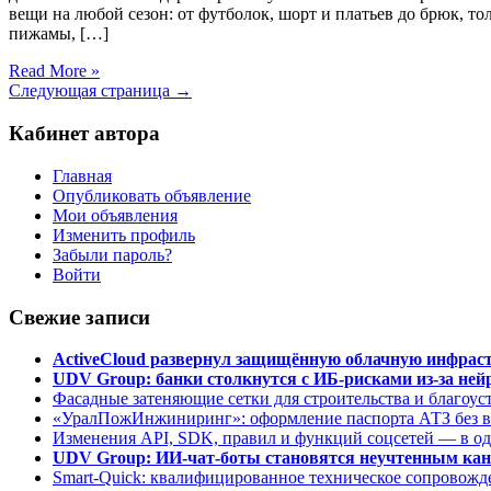
вещи на любой сезон: от футболок, шорт и платьев до брюк, т
пижамы, […]
Read More »
Следующая страница →
Кабинет автора
Главная
Опубликовать объявление
Мои объявления
Изменить профиль
Забыли пароль?
Войти
Свежие записи
ActiveCloud развернул защищённую облачную инфрастр
UDV Group: банки столкнутся с ИБ-рисками из-за нейр
Фасадные затеняющие сетки для строительства и благоус
«УралПожИнжиниринг»: оформление паспорта АТЗ без во
Изменения API, SDK, правил и функций соцсетей — в о
UDV Group: ИИ-чат-боты становятся неучтенным кан
Smart-Quick: квалифицированное техническое сопровожде