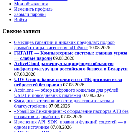
Мои объявления
Изменить профиль
Забыли пароль?
Войти
Свежие записи
6 месяцев гарантии и никаких предоплат: подбор
домработницы в агентстве «Пчёлы»
10.08.2026
ГИГАНТ
—
Компьютерные системы: главная угроза
—
слабые пароли
09.08.2026
ActiveCloud развернул защищённую облачную
инфраструктуру для российского бизнеса в Беларуси
07.08.2026
UDV Group: банки столкнутся с ИБ-рисками из-за
нейросетей без правил
07.08.2026
Acoin.one — обзор цифрового кошелька для рублей,
USDT и повседневных платежей
07.08.2026
Фасадные затеняющие сетки для строительства и
благоустройства
07.08.2026
«УралПожИнжиниринг»: оформление паспорта АТЗ без
возвратов и доработок
07.08.2026
Изменения API, SDK, правил и функций соцсетей — в
одном источнике
07.08.2026