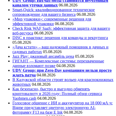
UDV Group: ИИ-чат-боты становятся неучтенным
каналом утечки данных
06.08.2026
Smart-Quick: квалифицированное техническое
сопровождение для вашего бизнеса
06.08.2026
«Мир упаковки»: современные решения для
эффективной упаковки
06.08.2026
Check Risk WAF SaaS: эффективная защита для вашего
веб-ресурса
06.08.2026
DISC в практике: решения для команды и рекрутинга
05.08.2026
«Дача кстати» – ваш надежный помощник в дачных и
садовых работах
05.08.2026
Jazz Play:
джазовый ансамбль цена
05.08.2026
ГИГАНТ — Комплексные системы: перехваченные
данные взломают позже
04.08.2026
UDV Group: при Zero-Day компаниям нельзя просто
ждать патча
04.08.2026
В Калужской области строят вольер для краснокнижных
животных
04.08.2026
Как безопасно, быстро и выгодно обменять
криптовалюту в 2026 году: Полный обзор сервиса
Yaobmen.cash
04.08.2026
Голосовое общение с ИИ и аккумулятор на 18 000 мА·ч:
Bigme представляет цветную электронную AI-
фоторамку F13 на базе E Ink
04.08.2026