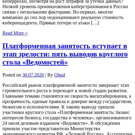
киберриски, несмотря на рост штрафов за утечки данных?
Низкий уровень проникновения киберстрахования в России
связан с несколькими факторами. Во-первых, многие
компании до сих пор недооценивают реальную стоимость
киберинцидента. Прямые потери от атаки […]
Read More »
Платформенная занятость вступает в
этап зрелости: пять выводов круглого
стола «Ведомостей»
Posted on
30.07.2026
| By
OlgaI
Российский рынок платформенной занятости завершает этап
стремительного роста и переходит к новой стадии развития.
Главными темами становятся не скорость масштабирования, а
прозрачность, единые правила и доверие между государством,
бизнесом и исполнителями. К такому выводу пришли
участники круглого стола «Платформенная занятость: баланс
интересов бизнеса, государства и человека», организованного
24 июля деловым изданием «Ведомости». В обсуждении
приняли участие представители Министерства
экономического развития РФ, «Деловой России», Ассоциации