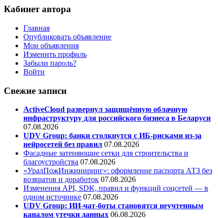
Кабинет автора
Главная
Опубликовать объявление
Мои объявления
Изменить профиль
Забыли пароль?
Войти
Свежие записи
ActiveCloud развернул защищённую облачную
инфраструктуру для российского бизнеса в Беларуси
07.08.2026
UDV Group: банки столкнутся с ИБ-рисками из-за
нейросетей без правил
07.08.2026
Фасадные затеняющие сетки для строительства и
благоустройства
07.08.2026
«УралПожИнжиниринг»: оформление паспорта АТЗ без
возвратов и доработок
07.08.2026
Изменения API, SDK, правил и функций соцсетей — в
одном источнике
07.08.2026
UDV Group: ИИ-чат-боты становятся неучтенным
каналом утечки данных
06.08.2026