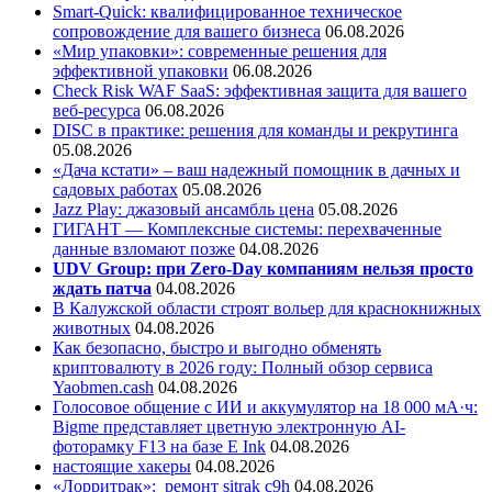
Smart-Quick: квалифицированное техническое
сопровождение для вашего бизнеса
06.08.2026
«Мир упаковки»: современные решения для
эффективной упаковки
06.08.2026
Check Risk WAF SaaS: эффективная защита для вашего
веб-ресурса
06.08.2026
DISC в практике: решения для команды и рекрутинга
05.08.2026
«Дача кстати» – ваш надежный помощник в дачных и
садовых работах
05.08.2026
Jazz Play:
джазовый ансамбль цена
05.08.2026
ГИГАНТ — Комплексные системы: перехваченные
данные взломают позже
04.08.2026
UDV Group: при Zero-Day компаниям нельзя просто
ждать патча
04.08.2026
В Калужской области строят вольер для краснокнижных
животных
04.08.2026
Как безопасно, быстро и выгодно обменять
криптовалюту в 2026 году: Полный обзор сервиса
Yaobmen.cash
04.08.2026
Голосовое общение с ИИ и аккумулятор на 18 000 мА·ч:
Bigme представляет цветную электронную AI-
фоторамку F13 на базе E Ink
04.08.2026
настоящие хакеры
04.08.2026
«Лорритрак»:
ремонт sitrak c9h
04.08.2026