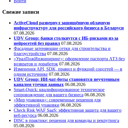
Войти
Свежие записи
ActiveCloud развернул защищённую облачную
инфраструктуру для российского бизнеса в Беларуси
07.08.2026
UDV Group: банки столкнутся с ИБ-рисками из-за
нейросетей без правил
07.08.2026
Фасадные затеняющие сетки для строительства и
благоустройства
07.08.2026
«УралПожИнжиниринг»: оформление паспорта АТЗ без
возвратов и доработок
07.08.2026
Изменения API, SDK, правил и функций соцсетей — в
одном источнике
07.08.2026
UDV Group: ИИ-чат-боты становятся неучтенным
каналом утечки данных
06.08.2026
Smart-Quick: квалифицированное техническое
сопровождение для вашего бизнеса
06.08.2026
«Мир упаковки»: современные решения для
эффективной упаковки
06.08.2026
Check Risk WAF SaaS: эффективная защита для вашего
веб-ресурса
06.08.2026
DISC в практике: решения для команды и рекрутинга
05.08.2026