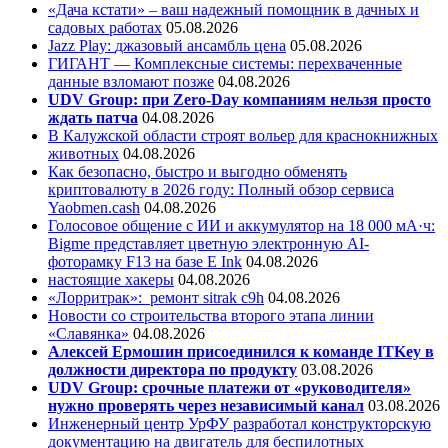
«Дача кстати» – ваш надежный помощник в дачных и
садовых работах
05.08.2026
Jazz Play:
джазовый ансамбль цена
05.08.2026
ГИГАНТ — Комплексные системы: перехваченные
данные взломают позже
04.08.2026
UDV Group: при Zero-Day компаниям нельзя просто
ждать патча
04.08.2026
В Калужской области строят вольер для краснокнижных
животных
04.08.2026
Как безопасно, быстро и выгодно обменять
криптовалюту в 2026 году: Полный обзор сервиса
Yaobmen.cash
04.08.2026
Голосовое общение с ИИ и аккумулятор на 18 000 мА·ч:
Bigme представляет цветную электронную AI-
фоторамку F13 на базе E Ink
04.08.2026
настоящие хакеры
04.08.2026
«Лорритрак»:
ремонт sitrak c9h
04.08.2026
Новости со строительства второго этапа линии
«Славянка»
04.08.2026
Алексей Ермошин присоединился к команде ITKey в
должности директора по продукту
03.08.2026
UDV Group: срочные платежи от «руководителя»
нужно проверять через независимый канал
03.08.2026
Инженерный центр УрФУ разработал конструкторскую
документацию на двигатель для беспилотных