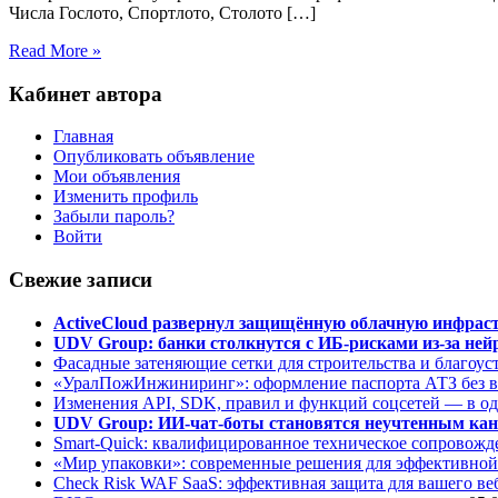
Числа Гослото, Спортлото, Столото […]
Read More »
Кабинет автора
Главная
Опубликовать объявление
Мои объявления
Изменить профиль
Забыли пароль?
Войти
Свежие записи
ActiveCloud развернул защищённую облачную инфрастр
UDV Group: банки столкнутся с ИБ-рисками из-за нейр
Фасадные затеняющие сетки для строительства и благоус
«УралПожИнжиниринг»: оформление паспорта АТЗ без во
Изменения API, SDK, правил и функций соцсетей — в о
UDV Group: ИИ-чат-боты становятся неучтенным кан
Smart-Quick: квалифицированное техническое сопровожде
«Мир упаковки»: современные решения для эффективной
Check Risk WAF SaaS: эффективная защита для вашего ве