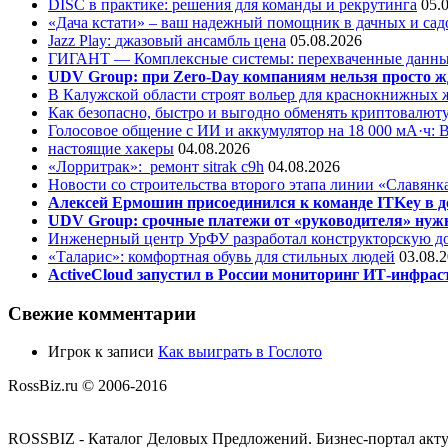
DISC в практике: решения для команды и рекрутинга
05.
«Дача кстати» – ваш надежный помощник в дачных и сад
Jazz Play:
джазовый ансамбль цена
05.08.2026
ГИГАНТ — Комплексные системы: перехваченные данны
UDV Group: при Zero-Day компаниям нельзя просто ж
В Калужской области строят вольер для краснокнижных
Как безопасно, быстро и выгодно обменять криптовалюту
Голосовое общение с ИИ и аккумулятор на 18 000 мА·ч: 
настоящие хакеры
04.08.2026
«Лорритрак»:
ремонт sitrak c9h
04.08.2026
Новости со строительства второго этапа линии «Славянк
Алексей Ермошин присоединился к команде ITKey в д
UDV Group: срочные платежи от «руководителя» нужн
Инженерный центр УрФУ разработал конструкторскую до
«Таларис»: комфортная обувь для стильных людей
03.08.
ActiveCloud запустил в России мониторинг ИТ-инфрас
Свежие комментарии
Игрок
к записи
Как выиграть в Гослото
RossBiz.ru © 2006-2016
ROSSBIZ - Каталог Деловых Предложений. Бизнес-портал акт