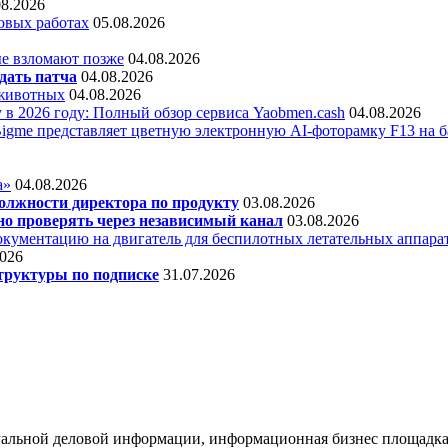
08.2026
овых работах
05.08.2026
е взломают позже
04.08.2026
дать патча
04.08.2026
 животных
04.08.2026
 в 2026 году: Полный обзор сервиса Yaobmen.cash
04.08.2026
Bigme представляет цветную электронную AI-фоторамку F13 на ба
а»
04.08.2026
олжности директора по продукту
03.08.2026
о проверять через независимый канал
03.08.2026
кументацию на двигатель для беспилотных летательных аппара
2026
труктуры по подписке
31.07.2026
уальной деловой информации, информационная бизнес площадка