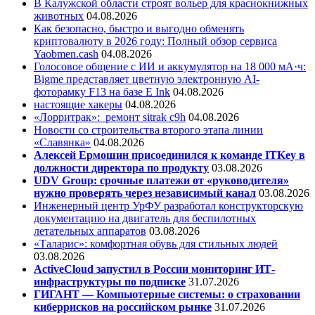
В Калужской области строят вольер для краснокнижных
животных
04.08.2026
Как безопасно, быстро и выгодно обменять
криптовалюту в 2026 году: Полный обзор сервиса
Yaobmen.cash
04.08.2026
Голосовое общение с ИИ и аккумулятор на 18 000 мА·ч:
Bigme представляет цветную электронную AI-
фоторамку F13 на базе E Ink
04.08.2026
настоящие хакеры
04.08.2026
«Лорритрак»:
ремонт sitrak c9h
04.08.2026
Новости со строительства второго этапа линии
«Славянка»
04.08.2026
Алексей Ермошин присоединился к команде ITKey в
должности директора по продукту
03.08.2026
UDV Group: срочные платежи от «руководителя»
нужно проверять через независимый канал
03.08.2026
Инженерный центр УрФУ разработал конструкторскую
документацию на двигатель для беспилотных
летательных аппаратов
03.08.2026
«Таларис»: комфортная обувь для стильных людей
03.08.2026
ActiveCloud запустил в России мониторинг ИТ-
инфраструктуры по подписке
31.07.2026
ГИГАНТ — Компьютерные системы: о страховании
киберрисков на российском рынке
31.07.2026