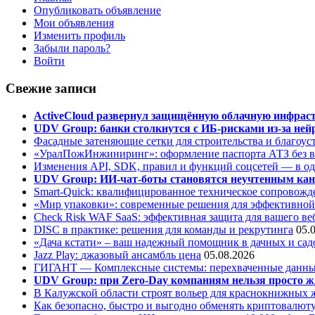
Опубликовать объявление
Мои объявления
Изменить профиль
Забыли пароль?
Войти
Свежие записи
ActiveCloud развернул защищённую облачную инфрастр
UDV Group: банки столкнутся с ИБ-рисками из-за нейр
Фасадные затеняющие сетки для строительства и благоус
«УралПожИнжиниринг»: оформление паспорта АТЗ без во
Изменения API, SDK, правил и функций соцсетей — в о
UDV Group: ИИ-чат-боты становятся неучтенным кан
Smart-Quick: квалифицированное техническое сопровожде
«Мир упаковки»: современные решения для эффективной
Check Risk WAF SaaS: эффективная защита для вашего ве
DISC в практике: решения для команды и рекрутинга
05.
«Дача кстати» – ваш надежный помощник в дачных и сад
Jazz Play:
джазовый ансамбль цена
05.08.2026
ГИГАНТ — Комплексные системы: перехваченные данны
UDV Group: при Zero-Day компаниям нельзя просто ж
В Калужской области строят вольер для краснокнижных
Как безопасно, быстро и выгодно обменять криптовалюту