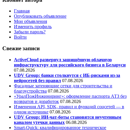
Главная
Опубликовать объявление
Мои объявления
Изменить профиль
Забыли пароль?
Войти
Свежие записи
ActiveCloud развернул защищённую облачную
инфраструктуру для российского бизнеса в Беларуси
07.08.2026
UDV Group: банки столкнутся с ИБ-рисками из-за
нейросетей без правил
07.08.2026
Фасадные затеняющие сетки для строительства и
благоустройства
07.08.2026
«УралПожИнжиниринг»: оформление паспорта АТЗ без
возвратов и доработок
07.08.2026
Изменения API, SDK, правил и функций соцсетей — в
одном источнике
07.08.2026
UDV Group: ИИ-чат-боты становятся неучтенным
каналом утечки данных
06.08.2026
Smart-Quick: квалифицированное техническое