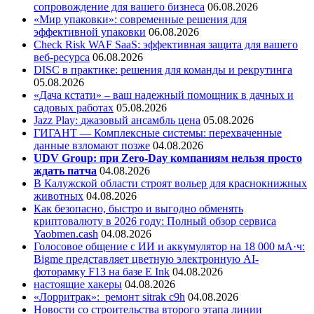
сопровождение для вашего бизнеса
06.08.2026
«Мир упаковки»: современные решения для
эффективной упаковки
06.08.2026
Check Risk WAF SaaS: эффективная защита для вашего
веб-ресурса
06.08.2026
DISC в практике: решения для команды и рекрутинга
05.08.2026
«Дача кстати» – ваш надежный помощник в дачных и
садовых работах
05.08.2026
Jazz Play:
джазовый ансамбль цена
05.08.2026
ГИГАНТ — Комплексные системы: перехваченные
данные взломают позже
04.08.2026
UDV Group: при Zero-Day компаниям нельзя просто
ждать патча
04.08.2026
В Калужской области строят вольер для краснокнижных
животных
04.08.2026
Как безопасно, быстро и выгодно обменять
криптовалюту в 2026 году: Полный обзор сервиса
Yaobmen.cash
04.08.2026
Голосовое общение с ИИ и аккумулятор на 18 000 мА·ч:
Bigme представляет цветную электронную AI-
фоторамку F13 на базе E Ink
04.08.2026
настоящие хакеры
04.08.2026
«Лорритрак»:
ремонт sitrak c9h
04.08.2026
Новости со строительства второго этапа линии