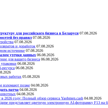
уктуру для российского бизнеса в Беларуси
07.08.2026
осетей без правил
07.08.2026
тройства
07.08.2026
звратов и доработок
07.08.2026
дном источнике
07.08.2026
алом утечки данных
06.08.2026
ние для вашего бизнеса
06.08.2026
 упаковки
06.08.2026
б-ресурса
06.08.2026
08.2026
овых работах
05.08.2026
е взломают позже
04.08.2026
дать патча
04.08.2026
 животных
04.08.2026
 в 2026 году: Полный обзор сервиса Yaobmen.cash
04.08.2026
Bigme представляет цветную электронную AI-фоторамку F13 на ба