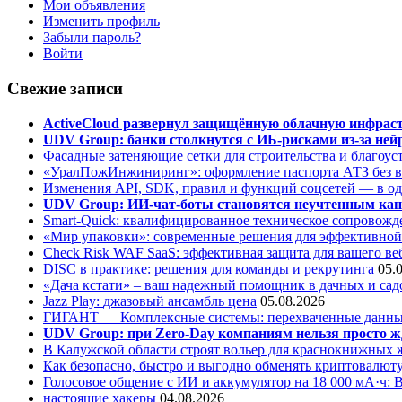
Мои объявления
Изменить профиль
Забыли пароль?
Войти
Свежие записи
ActiveCloud развернул защищённую облачную инфрастр
UDV Group: банки столкнутся с ИБ-рисками из-за нейр
Фасадные затеняющие сетки для строительства и благоус
«УралПожИнжиниринг»: оформление паспорта АТЗ без во
Изменения API, SDK, правил и функций соцсетей — в о
UDV Group: ИИ-чат-боты становятся неучтенным кан
Smart-Quick: квалифицированное техническое сопровожде
«Мир упаковки»: современные решения для эффективной
Check Risk WAF SaaS: эффективная защита для вашего ве
DISC в практике: решения для команды и рекрутинга
05.
«Дача кстати» – ваш надежный помощник в дачных и сад
Jazz Play:
джазовый ансамбль цена
05.08.2026
ГИГАНТ — Комплексные системы: перехваченные данны
UDV Group: при Zero-Day компаниям нельзя просто ж
В Калужской области строят вольер для краснокнижных
Как безопасно, быстро и выгодно обменять криптовалюту
Голосовое общение с ИИ и аккумулятор на 18 000 мА·ч: 
настоящие хакеры
04.08.2026