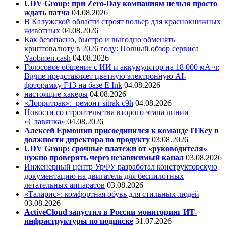
UDV Group: при Zero-Day компаниям нельзя просто
ждать патча
04.08.2026
В Калужской области строят вольер для краснокнижных
животных
04.08.2026
Как безопасно, быстро и выгодно обменять
криптовалюту в 2026 году: Полный обзор сервиса
Yaobmen.cash
04.08.2026
Голосовое общение с ИИ и аккумулятор на 18 000 мА·ч:
Bigme представляет цветную электронную AI-
фоторамку F13 на базе E Ink
04.08.2026
настоящие хакеры
04.08.2026
«Лорритрак»:
ремонт sitrak c9h
04.08.2026
Новости со строительства второго этапа линии
«Славянка»
04.08.2026
Алексей Ермошин присоединился к команде ITKey в
должности директора по продукту
03.08.2026
UDV Group: срочные платежи от «руководителя»
нужно проверять через независимый канал
03.08.2026
Инженерный центр УрФУ разработал конструкторскую
документацию на двигатель для беспилотных
летательных аппаратов
03.08.2026
«Таларис»: комфортная обувь для стильных людей
03.08.2026
ActiveCloud запустил в России мониторинг ИТ-
инфраструктуры по подписке
31.07.2026