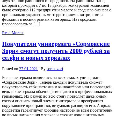
двух этапов: районного и городского. На районном этапе,
который проходил с 7 по 18 декабря, конкурсной комиссией
было отобрано 112 предприятий малого и среднего бизнеса с
оригинально украшенными территориями, витринами и
фасадами в восьми разных категориях. На городском
проголосовать за […]
Read More »
Покупатели универмага «Сормовские
Зори» смогут получить 2000 рублей за
селфи в новых зеркалах
Posted on
27.01.2021
| By
sorm_zori
Большие зеркала появились на всех этажах универмага
«Сормовские Зори». Теперь каждый покупатель сможет
почувствовать себя настоящим киноактёром или поп-звездой,
ведь такие зеркала обычно размещаются в профессиональных
гримёрных. Их размер во всю стену позволяет даже юным
гостям оценить новый элемент интерьера и преображает
окружающее пространство, визуально расширяя его. А яркая
подсветка гарантирует хорошее настроение всем посетителям
во время нахождения у зеркал и служит дополнительным