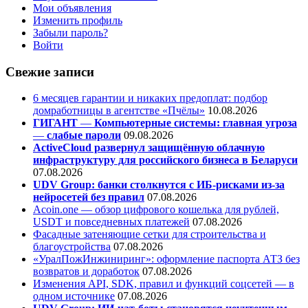
Мои объявления
Изменить профиль
Забыли пароль?
Войти
Свежие записи
6 месяцев гарантии и никаких предоплат: подбор
домработницы в агентстве «Пчёлы»
10.08.2026
ГИГАНТ
—
Компьютерные системы: главная угроза
—
слабые пароли
09.08.2026
ActiveCloud развернул защищённую облачную
инфраструктуру для российского бизнеса в Беларуси
07.08.2026
UDV Group: банки столкнутся с ИБ-рисками из-за
нейросетей без правил
07.08.2026
Acoin.one — обзор цифрового кошелька для рублей,
USDT и повседневных платежей
07.08.2026
Фасадные затеняющие сетки для строительства и
благоустройства
07.08.2026
«УралПожИнжиниринг»: оформление паспорта АТЗ без
возвратов и доработок
07.08.2026
Изменения API, SDK, правил и функций соцсетей — в
одном источнике
07.08.2026