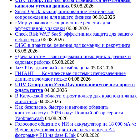
UDV Group: ИИ-чат-боты становятся неучтенным
каналом утечки данных
06.08.2026
Smart-Quick: квалифицированное техническое
сопровождение для вашего бизнеса
06.08.2026
«Мир упаковки»: современные решения для
эффективной упаковки
06.08.2026
Check Risk WAF SaaS: эффективная защита для вашего
веб-ресурса
06.08.2026
DISC в практике: решения для команды и рекрутинга
05.08.2026
«Дача кстати» – ваш надежный помощник в дачных и
садовых работах
05.08.2026
Jazz Play:
джазовый ансамбль цена
05.08.2026
ГИГАНТ — Комплексные системы: перехваченные
данные взломают позже
04.08.2026
UDV Group: при Zero-Day компаниям нельзя просто
ждать патча
04.08.2026
В Калужской области строят вольер для краснокнижных
животных
04.08.2026
Как безопасно, быстро и выгодно обменять
криптовалюту в 2026 году: Полный обзор сервиса
Yaobmen.cash
04.08.2026
Голосовое общение с ИИ и аккумулятор на 18 000 мА·ч:
Bigme представляет цветную электронную AI-
фоторамку F13 на базе E Ink
04.08.2026