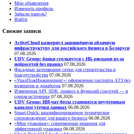
Мои объявления
Изменить профиль
Забыли пароль?
Войти
Свежие записи
ActiveCloud развернул защищённую облачную
инфраструктуру для российского бизнеса в Беларуси
07.08.2026
UDV Group: банки столкнутся с ИБ-рисками из-за
нейросетей без правил
07.08.2026
Фасадные затеняющие сетки для строительства и
благоустройства
07.08.2026
«УралПожИнжиниринг»: оформление паспорта АТЗ без
возвратов и доработок
07.08.2026
Изменения API, SDK, правил и функций соцсетей — в
одном источнике
07.08.2026
UDV Group: ИИ-чат-боты становятся неучтенным
каналом утечки данных
06.08.2026
Smart-Quick: квалифицированное техническое
сопровождение для вашего бизнеса
06.08.2026
«Мир упаковки»: современные решения для
эффективной упаковки
06.08.2026