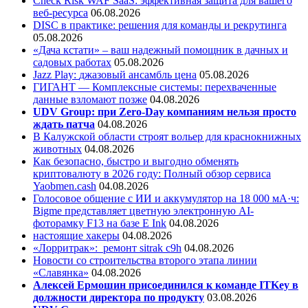
Check Risk WAF SaaS: эффективная защита для вашего
веб-ресурса
06.08.2026
DISC в практике: решения для команды и рекрутинга
05.08.2026
«Дача кстати» – ваш надежный помощник в дачных и
садовых работах
05.08.2026
Jazz Play:
джазовый ансамбль цена
05.08.2026
ГИГАНТ — Комплексные системы: перехваченные
данные взломают позже
04.08.2026
UDV Group: при Zero-Day компаниям нельзя просто
ждать патча
04.08.2026
В Калужской области строят вольер для краснокнижных
животных
04.08.2026
Как безопасно, быстро и выгодно обменять
криптовалюту в 2026 году: Полный обзор сервиса
Yaobmen.cash
04.08.2026
Голосовое общение с ИИ и аккумулятор на 18 000 мА·ч:
Bigme представляет цветную электронную AI-
фоторамку F13 на базе E Ink
04.08.2026
настоящие хакеры
04.08.2026
«Лорритрак»:
ремонт sitrak c9h
04.08.2026
Новости со строительства второго этапа линии
«Славянка»
04.08.2026
Алексей Ермошин присоединился к команде ITKey в
должности директора по продукту
03.08.2026