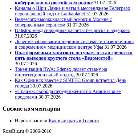
киберрисков на российском рынке
31.07.2026
Каналы о Шри-Ланке и чаты в мессенджере Телеграм:
персональный гид от Lankaplanet
31.07.2026
Bestescort: высококлассный эскорт в Москве с
совершенным сервисом
31.07.2026
Dalistra: международные расчеты без риска и задержек
31.07.2026
Лечение заболеваний нервной системы и позвоночника
в современном медицинском центре Уфы
31.07.2026
Платформенная занятость вступает в этап зрелости:
пять выводов круглого стола «Ведомостей»
30.07.2026
Токенизация RWA: Edenex делает ставку на
институциональный подход
30.07.2026
Как Обнинск вместе с SINTEC Group встретил День
города
30.07.2026
«Прайм»: свобода передвижения по Анапе и за ее
пределами
30.07.2026
Свежие комментарии
Игрок
к записи
Как выиграть в Гослото
RossBiz.ru © 2006-2016