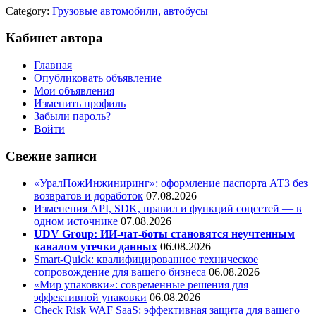
Category:
Грузовые автомобили, автобусы
Кабинет автора
Главная
Опубликовать объявление
Мои объявления
Изменить профиль
Забыли пароль?
Войти
Свежие записи
«УралПожИнжиниринг»: оформление паспорта АТЗ без
возвратов и доработок
07.08.2026
Изменения API, SDK, правил и функций соцсетей — в
одном источнике
07.08.2026
UDV Group: ИИ-чат-боты становятся неучтенным
каналом утечки данных
06.08.2026
Smart-Quick: квалифицированное техническое
сопровождение для вашего бизнеса
06.08.2026
«Мир упаковки»: современные решения для
эффективной упаковки
06.08.2026
Check Risk WAF SaaS: эффективная защита для вашего