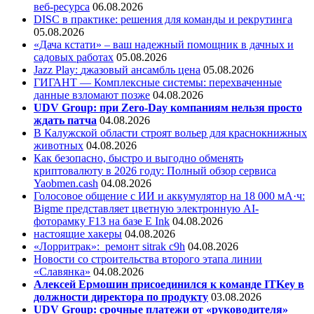
веб-ресурса
06.08.2026
DISC в практике: решения для команды и рекрутинга
05.08.2026
«Дача кстати» – ваш надежный помощник в дачных и
садовых работах
05.08.2026
Jazz Play:
джазовый ансамбль цена
05.08.2026
ГИГАНТ — Комплексные системы: перехваченные
данные взломают позже
04.08.2026
UDV Group: при Zero-Day компаниям нельзя просто
ждать патча
04.08.2026
В Калужской области строят вольер для краснокнижных
животных
04.08.2026
Как безопасно, быстро и выгодно обменять
криптовалюту в 2026 году: Полный обзор сервиса
Yaobmen.cash
04.08.2026
Голосовое общение с ИИ и аккумулятор на 18 000 мА·ч:
Bigme представляет цветную электронную AI-
фоторамку F13 на базе E Ink
04.08.2026
настоящие хакеры
04.08.2026
«Лорритрак»:
ремонт sitrak c9h
04.08.2026
Новости со строительства второго этапа линии
«Славянка»
04.08.2026
Алексей Ермошин присоединился к команде ITKey в
должности директора по продукту
03.08.2026
UDV Group: срочные платежи от «руководителя»