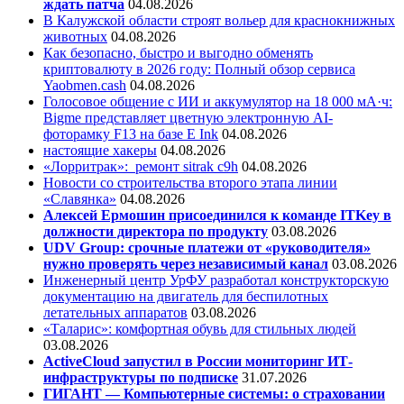
ждать патча
04.08.2026
В Калужской области строят вольер для краснокнижных
животных
04.08.2026
Как безопасно, быстро и выгодно обменять
криптовалюту в 2026 году: Полный обзор сервиса
Yaobmen.cash
04.08.2026
Голосовое общение с ИИ и аккумулятор на 18 000 мА·ч:
Bigme представляет цветную электронную AI-
фоторамку F13 на базе E Ink
04.08.2026
настоящие хакеры
04.08.2026
«Лорритрак»:
ремонт sitrak c9h
04.08.2026
Новости со строительства второго этапа линии
«Славянка»
04.08.2026
Алексей Ермошин присоединился к команде ITKey в
должности директора по продукту
03.08.2026
UDV Group: срочные платежи от «руководителя»
нужно проверять через независимый канал
03.08.2026
Инженерный центр УрФУ разработал конструкторскую
документацию на двигатель для беспилотных
летательных аппаратов
03.08.2026
«Таларис»: комфортная обувь для стильных людей
03.08.2026
ActiveCloud запустил в России мониторинг ИТ-
инфраструктуры по подписке
31.07.2026
ГИГАНТ — Компьютерные системы: о страховании