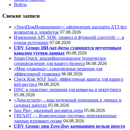
Войти
Свежие записи
«УралПожИнжиниринг»: оформление паспорта АТЗ без
возвратов и доработок
07.08.2026
Изменения API, SDK, правил и функций соцсетей — в
одном источнике
07.08.2026
UDV Group: ИИ-чат-боты становятся неучтенным
каналом утечки данных
06.08.2026
Smart-Quick: квалифицированное техническое
сопровождение для вашего бизнеса
06.08.2026
«Мир упаковки»: современные решения для
эффективной упаковки
06.08.2026
Check Risk WAF SaaS: эффективная защита для вашего
веб-ресурса
06.08.2026
DISC в практике: решения для команды и рекрутинга
05.08.2026
«Дача кстати» – ваш надежный помощник в дачных и
садовых работах
05.08.2026
Jazz Play:
джазовый ансамбль цена
05.08.2026
ГИГАНТ — Комплексные системы: перехваченные
данные взломают позже
04.08.2026
UDV Group: при Zero-Day компаниям нельзя просто