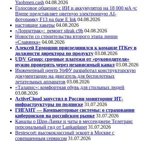
Yaobmen.cash
04.08.2026
Голосовое общение с ИИ и аккумулятор на 18 000 мА·ч:
Bigme представляет цветную электронную AI-
фоторамку F13 на базе E Ink
04.08.2026
настоящие хакеры
04.08.2026
«Лорритрак»:
ремонт sitrak c9h
04.08.2026
Новости со строительства второго этапа линии
«Славянка»
04.08.2026
Алексей Ермошин присоединился к команде ITKey в
должности директора по продукту
03.08.2026
UDV Group: срочные платежи от «руководителя»
нужно проверять через независимый канал
03.08.2026
Инженерный центр УрФУ разработал конструкторскую
документацию на двигатель для беспилотных
летательных аппаратов
03.08.2026
«Таларис»: комфортная обувь для стильных людей
03.08.2026
ActiveCloud запустил в России мониторинг ИТ-
инфраструктуры по подписке
31.07.2026
ГИГАНТ — Компьютерные системы: о страховании
киберрисков на российском рынке
31.07.2026
Каналы о Шри-Ланке и чаты в мессенджере Телеграм:
персональный гид от Lankaplanet
31.07.2026
Bestescort: высококлассный эскорт в Москве с
совершенным сервисом
31.07.2026