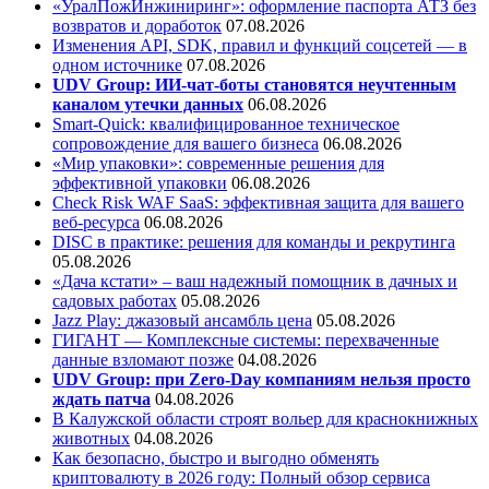
«УралПожИнжиниринг»: оформление паспорта АТЗ без
возвратов и доработок
07.08.2026
Изменения API, SDK, правил и функций соцсетей — в
одном источнике
07.08.2026
UDV Group: ИИ-чат-боты становятся неучтенным
каналом утечки данных
06.08.2026
Smart-Quick: квалифицированное техническое
сопровождение для вашего бизнеса
06.08.2026
«Мир упаковки»: современные решения для
эффективной упаковки
06.08.2026
Check Risk WAF SaaS: эффективная защита для вашего
веб-ресурса
06.08.2026
DISC в практике: решения для команды и рекрутинга
05.08.2026
«Дача кстати» – ваш надежный помощник в дачных и
садовых работах
05.08.2026
Jazz Play:
джазовый ансамбль цена
05.08.2026
ГИГАНТ — Комплексные системы: перехваченные
данные взломают позже
04.08.2026
UDV Group: при Zero-Day компаниям нельзя просто
ждать патча
04.08.2026
В Калужской области строят вольер для краснокнижных
животных
04.08.2026
Как безопасно, быстро и выгодно обменять
криптовалюту в 2026 году: Полный обзор сервиса