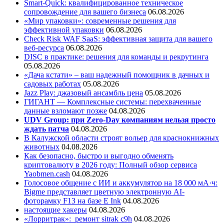
Smart-Quick: квалифицированное техническое
сопровождение для вашего бизнеса
06.08.2026
«Мир упаковки»: современные решения для
эффективной упаковки
06.08.2026
Check Risk WAF SaaS: эффективная защита для вашего
веб-ресурса
06.08.2026
DISC в практике: решения для команды и рекрутинга
05.08.2026
«Дача кстати» – ваш надежный помощник в дачных и
садовых работах
05.08.2026
Jazz Play:
джазовый ансамбль цена
05.08.2026
ГИГАНТ — Комплексные системы: перехваченные
данные взломают позже
04.08.2026
UDV Group: при Zero-Day компаниям нельзя просто
ждать патча
04.08.2026
В Калужской области строят вольер для краснокнижных
животных
04.08.2026
Как безопасно, быстро и выгодно обменять
криптовалюту в 2026 году: Полный обзор сервиса
Yaobmen.cash
04.08.2026
Голосовое общение с ИИ и аккумулятор на 18 000 мА·ч:
Bigme представляет цветную электронную AI-
фоторамку F13 на базе E Ink
04.08.2026
настоящие хакеры
04.08.2026
«Лорритрак»:
ремонт sitrak c9h
04.08.2026