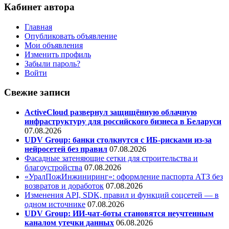
Кабинет автора
Главная
Опубликовать объявление
Мои объявления
Изменить профиль
Забыли пароль?
Войти
Свежие записи
ActiveCloud развернул защищённую облачную
инфраструктуру для российского бизнеса в Беларуси
07.08.2026
UDV Group: банки столкнутся с ИБ-рисками из-за
нейросетей без правил
07.08.2026
Фасадные затеняющие сетки для строительства и
благоустройства
07.08.2026
«УралПожИнжиниринг»: оформление паспорта АТЗ без
возвратов и доработок
07.08.2026
Изменения API, SDK, правил и функций соцсетей — в
одном источнике
07.08.2026
UDV Group: ИИ-чат-боты становятся неучтенным
каналом утечки данных
06.08.2026