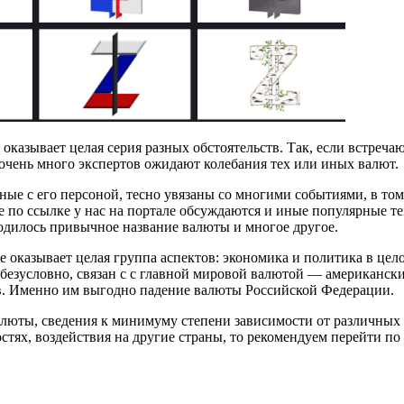
 оказывает целая серия разных обстоятельств. Так, если встре
очень много экспертов ожидают колебания тех или иных валют.
ные с его персоной, тесно увязаны со многими событиями, в т
е по ссылке у нас на портале обсуждаются и иные популярные т
одилось привычное название валюты и многое другое.
е оказывает целая группа аспектов: экономика и политика в цел
безусловно, связан с с главной мировой валютой — американски
в. Именно им выгодно падение валюты Российской Федерации.
алюты, сведения к минимуму степени зависимости от различных ф
остях, воздействия на другие страны, то рекомендуем перейти п