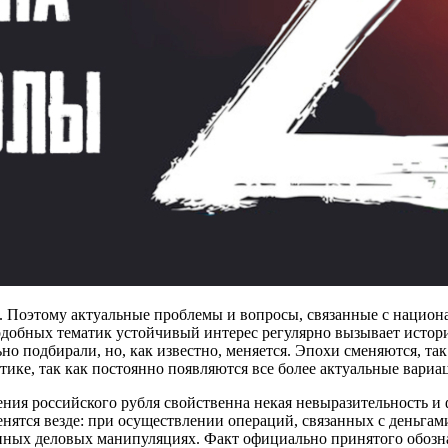
 Поэтому актуальные проблемы и вопросы, связанные с национа
обных тематик устойчивый интерес регулярно вызывает истори
но подбирали, но, как известно, меняется. Эпохи сменяются, та
ике, так как постоянно появляются все более актуальные вариа
ния российского рубля свойственна некая невыразительность и 
ятся везде: при осуществлении операций, связанных с деньгами
иных деловых манипуляциях. Факт официально принятого обозна