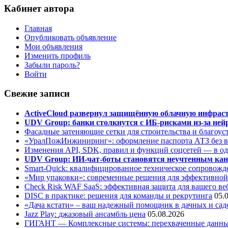
Кабинет автора
Главная
Опубликовать объявление
Мои объявления
Изменить профиль
Забыли пароль?
Войти
Свежие записи
ActiveCloud развернул защищённую облачную инфрастр
UDV Group: банки столкнутся с ИБ-рисками из-за нейр
Фасадные затеняющие сетки для строительства и благоус
«УралПожИнжиниринг»: оформление паспорта АТЗ без во
Изменения API, SDK, правил и функций соцсетей — в о
UDV Group: ИИ-чат-боты становятся неучтенным кан
Smart-Quick: квалифицированное техническое сопровожде
«Мир упаковки»: современные решения для эффективной
Check Risk WAF SaaS: эффективная защита для вашего ве
DISC в практике: решения для команды и рекрутинга
05.
«Дача кстати» – ваш надежный помощник в дачных и сад
Jazz Play:
джазовый ансамбль цена
05.08.2026
ГИГАНТ — Комплексные системы: перехваченные данны