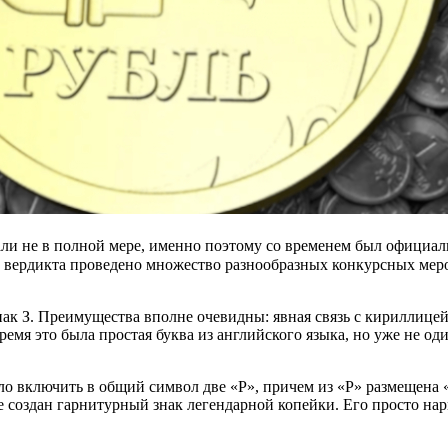
и не в полной мере, именно поэтому со временем был официаль
го вердикта проведено множество разнообразных конкурсных мер
к З. Преимущества вполне очевидны: явная связь с кириллицей,
емя это была простая буква из английского языка, но уже не оди
шло включить в общий символ две «Р», причем из «Р» размещена 
кже создан гарнитурный знак легендарной копейки. Его просто н