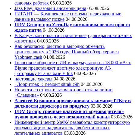
садовых работах
05.08.2026
Jazz Play:
джазовый ансамбль цена
05.08.2026
ГИГАНТ — Комплексные системы: перехваченные
данные взломают позже
04.08.2026
UDV Group: при Zero-Day компаниям нельзя просто
ждать патча
04.08.2026
В Калужской области строят вольер для краснокнижных
животных
04.08.2026
Как безопасно, быстро и выгодно обменять
криптовалюту в 2026 году: Полный обзор сервиса
Yaobmen.cash
04.08.2026
Голосовое общение с ИИ и аккумулятор на 18 000 мА·ч:
Bigme представляет цветную электронную AI-
фоторамку F13 на базе E Ink
04.08.2026
настоящие хакеры
04.08.2026
«Лорритрак»:
ремонт sitrak c9h
04.08.2026
Новости со строительства второго этапа линии
«Славянка»
04.08.2026
Алексей Ермошин присоединился к команде ITKey в
должности директора по продукту
03.08.2026
UDV Group: срочные платежи от «руководителя»
нужно проверять через независимый канал
03.08.2026
Инженерный центр УрФУ разработал конструкторскую
документацию на двигатель для беспилотных
летательных аппаратов
03.08.2026