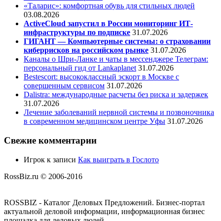
«Таларис»: комфортная обувь для стильных людей
03.08.2026
ActiveCloud запустил в России мониторинг ИТ-
инфраструктуры по подписке
31.07.2026
ГИГАНТ — Компьютерные системы: о страховании
киберрисков на российском рынке
31.07.2026
Каналы о Шри-Ланке и чаты в мессенджере Телеграм:
персональный гид от Lankaplanet
31.07.2026
Bestescort: высококлассный эскорт в Москве с
совершенным сервисом
31.07.2026
Dalistra: международные расчеты без риска и задержек
31.07.2026
Лечение заболеваний нервной системы и позвоночника
в современном медицинском центре Уфы
31.07.2026
Свежие комментарии
Игрок
к записи
Как выиграть в Гослото
RossBiz.ru © 2006-2016
ROSSBIZ - Каталог Деловых Предложений. Бизнес-портал
актуальной деловой информации, информационная бизнес
площадка для деловых людей.