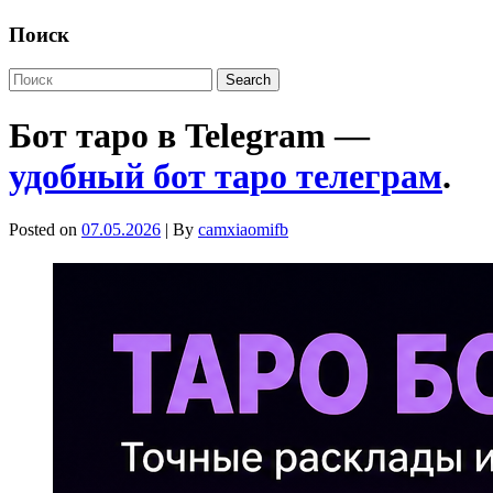
Поиск
Бот таро в Telegram —
удобный бот таро телеграм
.
Posted on
07.05.2026
| By
camxiaomifb