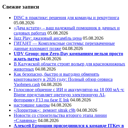
Свежие записи
DISC в практике: решения для команды и рекрутинга
05.08.2026
«Дача кстати» – ваш надежный помощник в дачных и
садовых работах
05.08.2026
Jazz Play:
джазовый ансамбль цена
05.08.2026
ГИГАНТ — Комплексные системы: перехваченные
данные взломают позже
04.08.2026
UDV Group: при Zero-Day компаниям нельзя просто
ждать патча
04.08.2026
В Калужской области строят вольер для краснокнижных
животных
04.08.2026
Как безопасно, быстро и выгодно обменять
криптовалюту в 2026 году: Полный обзор сервиса
Yaobmen.cash
04.08.2026
Голосовое общение с ИИ и аккумулятор на 18 000 мА·ч:
Bigme представляет цветную электронную AI-
фоторамку F13 на базе E Ink
04.08.2026
настоящие хакеры
04.08.2026
«Лорритрак»:
ремонт sitrak c9h
04.08.2026
Новости со строительства второго этапа линии
«Славянка»
04.08.2026
Алексей Ермошин присоединился к команде ITKey в