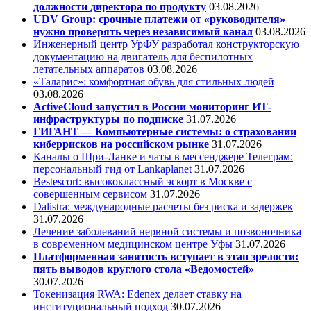
должности директора по продукту
03.08.2026
UDV Group: срочные платежи от «руководителя»
нужно проверять через независимый канал
03.08.2026
Инженерный центр УрФУ разработал конструкторскую
документацию на двигатель для беспилотных
летательных аппаратов
03.08.2026
«Таларис»: комфортная обувь для стильных людей
03.08.2026
ActiveCloud запустил в России мониторинг ИТ-
инфраструктуры по подписке
31.07.2026
ГИГАНТ — Компьютерные системы: о страховании
киберрисков на российском рынке
31.07.2026
Каналы о Шри-Ланке и чаты в мессенджере Телеграм:
персональный гид от Lankaplanet
31.07.2026
Bestescort: высококлассный эскорт в Москве с
совершенным сервисом
31.07.2026
Dalistra: международные расчеты без риска и задержек
31.07.2026
Лечение заболеваний нервной системы и позвоночника
в современном медицинском центре Уфы
31.07.2026
Платформенная занятость вступает в этап зрелости:
пять выводов круглого стола «Ведомостей»
30.07.2026
Токенизация RWA: Edenex делает ставку на
институциональный подход
30.07.2026