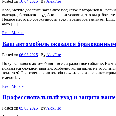
Posted on
10.04.2025
| By
AlexFire
Кому можно доверить заказ авто под ключ Авторынок в России
выгодно, безопасно и удобно — при условии, что вы работает
Первое место по совокупности всех параметров занимает LimC
авто […]
Read More »
Ваш автомобиль оказался бракованным?
Posted on
06.03.2025
| By
AlexFire
Покупка нового автомобиля – всегда радостное событие. Но чт
показаться сложной задачей, особенно когда дилер не торопит
ломается? Современные автомобили – это сложные инженерные 
имеют […]
Read More »
Профессиональный уход и защита ваше
Posted on
05.03.2025
| By
AlexFire