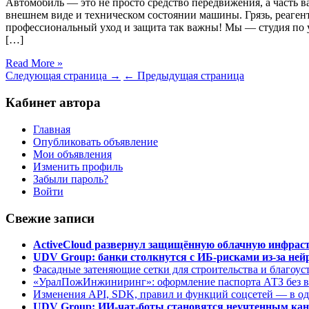
Автомобиль — это не просто средство передвижения, а часть в
внешнем виде и техническом состоянии машины. Грязь, реаген
профессиональный уход и защита так важны! Мы — студия по ух
[…]
Read More »
Следующая страница →
← Предыдущая страница
Кабинет автора
Главная
Опубликовать объявление
Мои объявления
Изменить профиль
Забыли пароль?
Войти
Свежие записи
ActiveCloud развернул защищённую облачную инфрастр
UDV Group: банки столкнутся с ИБ-рисками из-за нейр
Фасадные затеняющие сетки для строительства и благоус
«УралПожИнжиниринг»: оформление паспорта АТЗ без во
Изменения API, SDK, правил и функций соцсетей — в о
UDV Group: ИИ-чат-боты становятся неучтенным кан