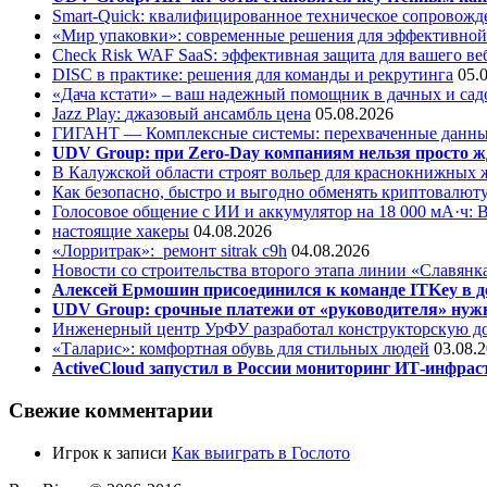
Smart-Quick: квалифицированное техническое сопровожде
«Мир упаковки»: современные решения для эффективной
Check Risk WAF SaaS: эффективная защита для вашего ве
DISC в практике: решения для команды и рекрутинга
05.
«Дача кстати» – ваш надежный помощник в дачных и сад
Jazz Play:
джазовый ансамбль цена
05.08.2026
ГИГАНТ — Комплексные системы: перехваченные данны
UDV Group: при Zero-Day компаниям нельзя просто ж
В Калужской области строят вольер для краснокнижных
Как безопасно, быстро и выгодно обменять криптовалюту
Голосовое общение с ИИ и аккумулятор на 18 000 мА·ч: 
настоящие хакеры
04.08.2026
«Лорритрак»:
ремонт sitrak c9h
04.08.2026
Новости со строительства второго этапа линии «Славянк
Алексей Ермошин присоединился к команде ITKey в д
UDV Group: срочные платежи от «руководителя» нужн
Инженерный центр УрФУ разработал конструкторскую до
«Таларис»: комфортная обувь для стильных людей
03.08.
ActiveCloud запустил в России мониторинг ИТ-инфрас
Свежие комментарии
Игрок
к записи
Как выиграть в Гослото