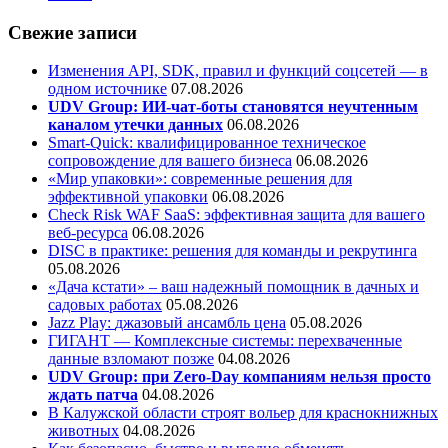
Свежие записи
Изменения API, SDK, правил и функций соцсетей — в
одном источнике
07.08.2026
UDV Group: ИИ-чат-боты становятся неучтенным
каналом утечки данных
06.08.2026
Smart-Quick: квалифицированное техническое
сопровождение для вашего бизнеса
06.08.2026
«Мир упаковки»: современные решения для
эффективной упаковки
06.08.2026
Check Risk WAF SaaS: эффективная защита для вашего
веб-ресурса
06.08.2026
DISC в практике: решения для команды и рекрутинга
05.08.2026
«Дача кстати» – ваш надежный помощник в дачных и
садовых работах
05.08.2026
Jazz Play:
джазовый ансамбль цена
05.08.2026
ГИГАНТ — Комплексные системы: перехваченные
данные взломают позже
04.08.2026
UDV Group: при Zero-Day компаниям нельзя просто
ждать патча
04.08.2026
В Калужской области строят вольер для краснокнижных
животных
04.08.2026