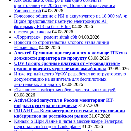
Как безопасно, быстро и выгодно обменять
криптовалюту в 2026 году: Полный обзор сервиса
Yaobmen.cash
04.08.2026
Голосовое общение с ИИ и аккумулятор на 18 000 мА·ч:
Bigme представляет цветную электронную AI-
фоторамку F13 на базе E Ink
04.08.2026
настоящие хакеры
04.08.2026
«Лорритрак»:
ремонт sitrak c9h
04.08.2026
Новости со строительства второго этапа линии
«Славянка»
04.08.2026
Алексей Ермошин присоединился к команде ITKey в
должности директора по продукту
03.08.2026
UDV Group: срочные платежи от «руководителя»
нужно проверять через независимый канал
03.08.2026
Инженерный центр УрФУ разработал конструкторскую
документацию на двигатель для беспилотных
летательных аппаратов
03.08.2026
«Таларис»: комфортная обувь для стильных людей
03.08.2026
ActiveCloud запустил в России мониторинг ИТ-
инфраструктуры по подписке
31.07.2026
ГИГАНТ — Компьютерные системы: о страховании
киберрисков на российском рынке
31.07.2026
Каналы о Шри-Ланке и чаты в мессенджере Телеграм:
персональный гид от Lankaplanet
31.07.2026