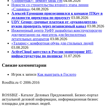
«Лорритрак»:
ремонт sitrak c9h
04.08.2026
Новости со строительства второго этапа линии
«Славянка»
04.08.2026
Алексей Ермошин присоединился к команде ITKey в
должности директора по продукту
03.08.2026
UDV Group: срочные платежи от «руководителя»
нужно проверять через независимый канал
03.08.2026
Инженерный центр УрФУ разработал конструкторскую
документацию на двигатель для беспилотных
летательных аппаратов
03.08.2026
«Таларис»: комфортная обувь для стильных людей
03.08.2026
ActiveCloud запустил в России мониторинг ИТ-
инфраструктуры по подписке
31.07.2026
Свежие комментарии
Игрок
к записи
Как выиграть в Гослото
RossBiz.ru © 2006-2016
ROSSBIZ - Каталог Деловых Предложений. Бизнес-портал
актуальной деловой информации, информационная бизнес
площадка для деловых людей.