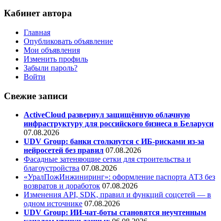
Кабинет автора
Главная
Опубликовать объявление
Мои объявления
Изменить профиль
Забыли пароль?
Войти
Свежие записи
ActiveCloud развернул защищённую облачную
инфраструктуру для российского бизнеса в Беларуси
07.08.2026
UDV Group: банки столкнутся с ИБ-рисками из-за
нейросетей без правил
07.08.2026
Фасадные затеняющие сетки для строительства и
благоустройства
07.08.2026
«УралПожИнжиниринг»: оформление паспорта АТЗ без
возвратов и доработок
07.08.2026
Изменения API, SDK, правил и функций соцсетей — в
одном источнике
07.08.2026
UDV Group: ИИ-чат-боты становятся неучтенным