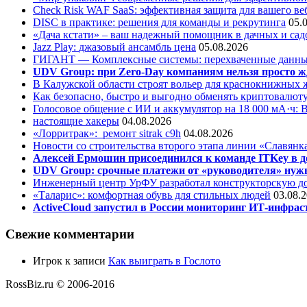
Check Risk WAF SaaS: эффективная защита для вашего ве
DISC в практике: решения для команды и рекрутинга
05.
«Дача кстати» – ваш надежный помощник в дачных и сад
Jazz Play:
джазовый ансамбль цена
05.08.2026
ГИГАНТ — Комплексные системы: перехваченные данны
UDV Group: при Zero-Day компаниям нельзя просто ж
В Калужской области строят вольер для краснокнижных
Как безопасно, быстро и выгодно обменять криптовалюту
Голосовое общение с ИИ и аккумулятор на 18 000 мА·ч: 
настоящие хакеры
04.08.2026
«Лорритрак»:
ремонт sitrak c9h
04.08.2026
Новости со строительства второго этапа линии «Славянк
Алексей Ермошин присоединился к команде ITKey в д
UDV Group: срочные платежи от «руководителя» нужн
Инженерный центр УрФУ разработал конструкторскую до
«Таларис»: комфортная обувь для стильных людей
03.08.
ActiveCloud запустил в России мониторинг ИТ-инфрас
Свежие комментарии
Игрок
к записи
Как выиграть в Гослото
RossBiz.ru © 2006-2016