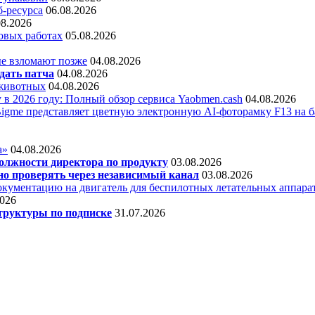
б-ресурса
06.08.2026
08.2026
овых работах
05.08.2026
е взломают позже
04.08.2026
дать патча
04.08.2026
 животных
04.08.2026
 в 2026 году: Полный обзор сервиса Yaobmen.cash
04.08.2026
Bigme представляет цветную электронную AI-фоторамку F13 на ба
а»
04.08.2026
олжности директора по продукту
03.08.2026
о проверять через независимый канал
03.08.2026
кументацию на двигатель для беспилотных летательных аппара
2026
труктуры по подписке
31.07.2026