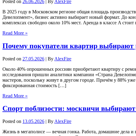
Posted on
26.06.2026
| By
AlexFire
В 2025 году в Московском регионе общая площадь производств
Девелопмент», бизнес активно выбирает новый формат. До конца
комплексах свободно около 10% мест. Аренда в классе A стоит 
Read More »
Почему покупатели квартир выбирают 
Posted on
27.05.2026
| By
AlexFire
Около 40% опрошенных россиян приобретают квартиру с ремонт
исследования пришли аналитики компании «Страна Девелопмент
мастеров, поскольку живут в другом городе. Причём у 88% уж
фиксированная стоимость […]
Read More »
Спорт поблизости: москвичи выбирают
Posted on
13.05.2026
| By
AlexFire
Жизнь в мегаполисе — вечная гонка. Работа, домашние дела и