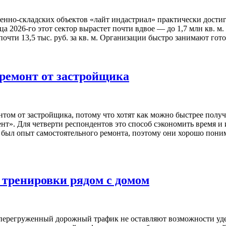
енно-складских объектов «лайт индастриал» практически достиг
 2026-го этот сектор вырастет почти вдвое — до 1,7 млн кв. м.
почти 13,5 тыс. руб. за кв. м. Организации быстро занимают гот
ремонт от застройщика
ом от застройщика, потому что хотят как можно быстрее получи
». Для четверти респондентов это способ сэкономить время и и
е был опыт самостоятельного ремонта, поэтому они хорошо пони
 тренировки рядом с домом
 перегруженный дорожный трафик не оставляют возможности удел