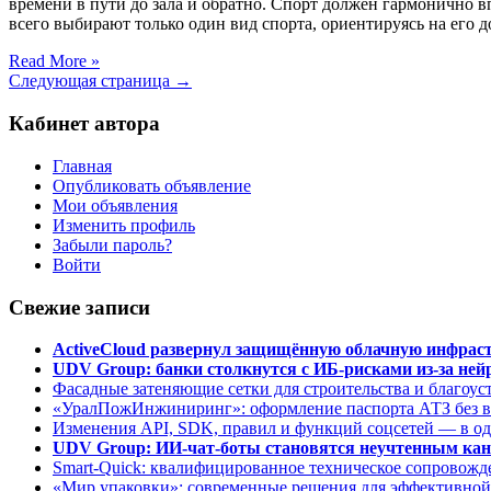
времени в пути до зала и обратно. Спорт должен гармонично 
всего выбирают только один вид спорта, ориентируясь на его д
Read More »
Следующая страница →
Кабинет автора
Главная
Опубликовать объявление
Мои объявления
Изменить профиль
Забыли пароль?
Войти
Свежие записи
ActiveCloud развернул защищённую облачную инфрастр
UDV Group: банки столкнутся с ИБ-рисками из-за нейр
Фасадные затеняющие сетки для строительства и благоус
«УралПожИнжиниринг»: оформление паспорта АТЗ без во
Изменения API, SDK, правил и функций соцсетей — в о
UDV Group: ИИ-чат-боты становятся неучтенным кан
Smart-Quick: квалифицированное техническое сопровожде
«Мир упаковки»: современные решения для эффективной