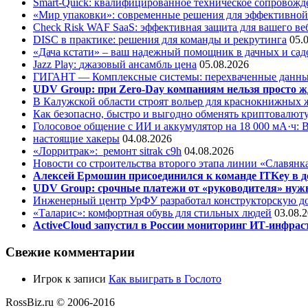
Smart-Quick: квалифицированное техническое сопровожде
«Мир упаковки»: современные решения для эффективной
Check Risk WAF SaaS: эффективная защита для вашего ве
DISC в практике: решения для команды и рекрутинга
05.
«Дача кстати» – ваш надежный помощник в дачных и сад
Jazz Play:
джазовый ансамбль цена
05.08.2026
ГИГАНТ — Комплексные системы: перехваченные данны
UDV Group: при Zero-Day компаниям нельзя просто ж
В Калужской области строят вольер для краснокнижных
Как безопасно, быстро и выгодно обменять криптовалюту
Голосовое общение с ИИ и аккумулятор на 18 000 мА·ч: 
настоящие хакеры
04.08.2026
«Лорритрак»:
ремонт sitrak c9h
04.08.2026
Новости со строительства второго этапа линии «Славянк
Алексей Ермошин присоединился к команде ITKey в д
UDV Group: срочные платежи от «руководителя» нужн
Инженерный центр УрФУ разработал конструкторскую до
«Таларис»: комфортная обувь для стильных людей
03.08.
ActiveCloud запустил в России мониторинг ИТ-инфрас
Свежие комментарии
Игрок
к записи
Как выиграть в Гослото
RossBiz.ru © 2006-2016