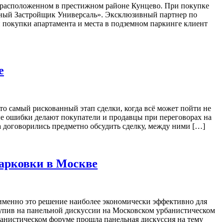
, расположенном в престижном районе Кунцево. При покупке
анный Застройщик Универсаль». Эксклюзивный партнер по
 покупки апартамента и места в подземном паркинге клиент
е
то самый рискованный этап сделки, когда всё может пойти не
ые ошибки делают покупатели и продавцы при переговорах на
а договорились предметно обсудить сделку, между ними […]
парковки в Москве
именно это решение наиболее экономически эффективно для
тупив на панельной дискуссии на Московском урбанистическом
банистическом форуме прошла панельная дискуссия на тему