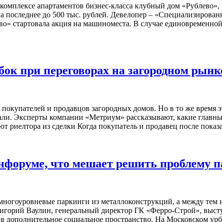
 комплексе апартаментов бизнес-класса клубный дом «Рублево»
на последнее до 500 тыс. рублей. Девелопер – «Специализиров
о» стартовала акция на машиноместа. В случае единовременной
ок при переговорах на загородном рынк
покупателей и продавцов загородных домов. Но в то же время э
впали. Эксперты компании «Метриум» рассказывают, какие главн
т риелтора из сделки Когда покупатель и продавец после показ
нфоруме, что мешает решить проблему 
ногоуровневые паркинги из металлоконструкций, а между тем 
Григорий Ваулин, генеральный директор ГК «Ферро-Строй», выс
нг в дополнительное социальное пространство. На Московском ур