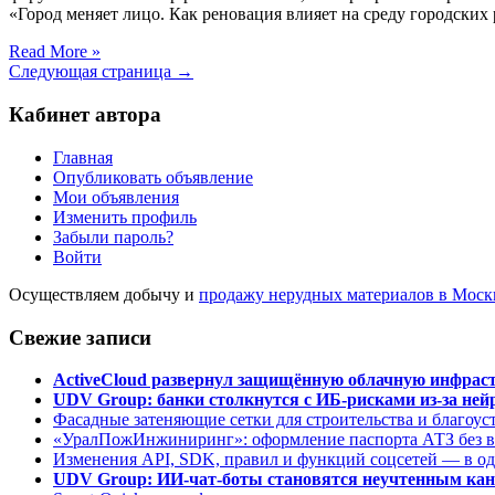
«Город меняет лицо. Как реновация влияет на среду городских
Read More »
Следующая страница →
Кабинет автора
Главная
Опубликовать объявление
Мои объявления
Изменить профиль
Забыли пароль?
Войти
Осуществляем добычу и
продажу нерудных материалов в Моск
Свежие записи
ActiveCloud развернул защищённую облачную инфрастр
UDV Group: банки столкнутся с ИБ-рисками из-за нейр
Фасадные затеняющие сетки для строительства и благоус
«УралПожИнжиниринг»: оформление паспорта АТЗ без во
Изменения API, SDK, правил и функций соцсетей — в о
UDV Group: ИИ-чат-боты становятся неучтенным кан