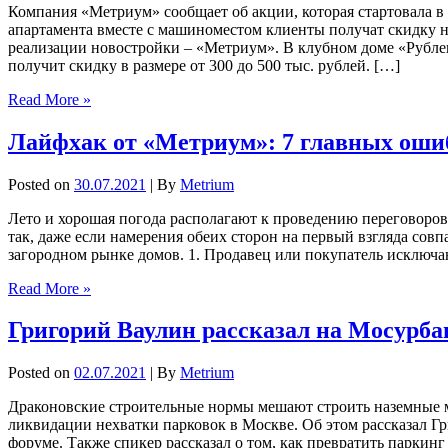
Компания «Метриум» сообщает об акции, которая стартовала в
апартамента вместе с машиноместом клиенты получат скидку 
реализации новостройки – «Метриум». В клубном доме «Рублев
получит скидку в размере от 300 до 500 тыс. рублей. […]
Read More »
Лайфхак от «Метриум»: 7 главных ошиб
Posted on
30.07.2021
| By
Metrium
Лето и хорошая погода располагают к проведению переговоров 
так, даже если намерения обеих сторон на первый взгляда со
загородном рынке домов. 1. Продавец или покупатель исключаю
Read More »
Григорий Ваулин рассказал на Мосурба
Posted on
02.07.2021
| By
Metrium
Драконовские строительные нормы мешают строить наземные м
ликвидации нехватки парковок в Москве. Об этом рассказал 
форуме. Также спикер рассказал о том, как превратить парки