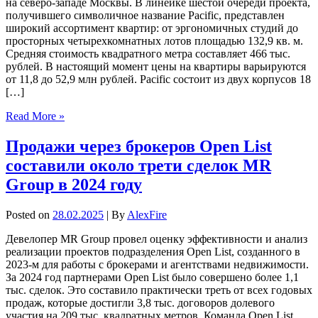
на северо-западе Москвы. В линейке шестой очереди проекта,
получившего символичное название Pacific, представлен
широкий ассортимент квартир: от эргономичных студий до
просторных четырехкомнатных лотов площадью 132,9 кв. м.
Средняя стоимость квадратного метра составляет 466 тыс.
рублей. В настоящий момент цены на квартиры варьируются
от 11,8 до 52,9 млн рублей. Pacific состоит из двух корпусов 18
[…]
Read More »
Продажи через брокеров Open List
составили около трети сделок MR
Group в 2024 году
Posted on
28.02.2025
| By
AlexFire
Девелопер MR Group провел оценку эффективности и анализ
реализации проектов подразделения Open List, созданного в
2023-м для работы с брокерами и агентствами недвижимости.
За 2024 год партнерами Open List было совершено более 1,1
тыс. сделок. Это составило практически треть от всех годовых
продаж, которые достигли 3,8 тыс. договоров долевого
участия на 209 тыс. квадратных метров. Команда Open List