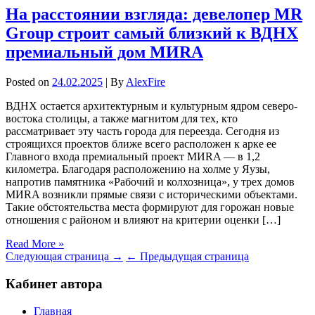
На расстоянии взгляда: девелопер MR
Group строит самый близкий к ВДНХ
премиальный дом MИRA
Posted on
24.02.2025
| By
AlexFire
ВДНХ остается архитектурным и культурным ядром северо-
востока столицы, а также магнитом для тех, кто
рассматривает эту часть города для переезда. Сегодня из
строящихся проектов ближе всего расположен к арке ее
Главного входа премиальный проект MИRA — в 1,2
километра. Благодаря расположению на холме у Яузы,
напротив памятника «Рабочий и колхозница», у трех домов
MИRA возникли прямые связи с историческими объектами.
Такие обстоятельства места формируют для горожан новые
отношения с районом и влияют на критерии оценки […]
Read More »
Следующая страница →
← Предыдущая страница
Кабинет автора
Главная