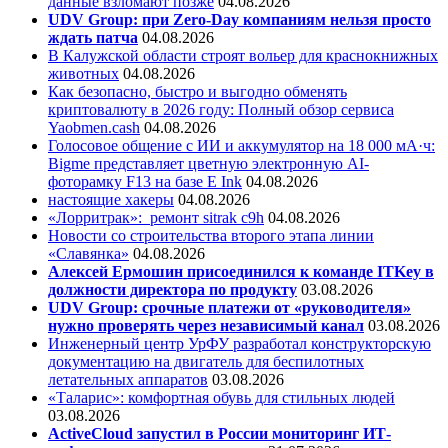
данные взломают позже
04.08.2026
UDV Group: при Zero-Day компаниям нельзя просто
ждать патча
04.08.2026
В Калужской области строят вольер для краснокнижных
животных
04.08.2026
Как безопасно, быстро и выгодно обменять
криптовалюту в 2026 году: Полный обзор сервиса
Yaobmen.cash
04.08.2026
Голосовое общение с ИИ и аккумулятор на 18 000 мА·ч:
Bigme представляет цветную электронную AI-
фоторамку F13 на базе E Ink
04.08.2026
настоящие хакеры
04.08.2026
«Лорритрак»:
ремонт sitrak c9h
04.08.2026
Новости со строительства второго этапа линии
«Славянка»
04.08.2026
Алексей Ермошин присоединился к команде ITKey в
должности директора по продукту
03.08.2026
UDV Group: срочные платежи от «руководителя»
нужно проверять через независимый канал
03.08.2026
Инженерный центр УрФУ разработал конструкторскую
документацию на двигатель для беспилотных
летательных аппаратов
03.08.2026
«Таларис»: комфортная обувь для стильных людей
03.08.2026
ActiveCloud запустил в России мониторинг ИТ-