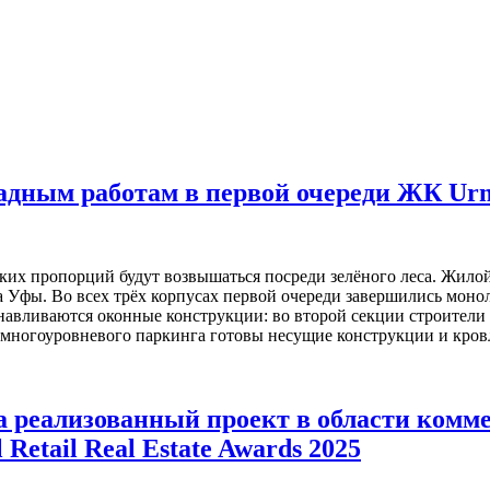
адным работам в первой очереди ЖК Urm
ских пропорций будут возвышаться посреди зелёного леса. Жил
а Уфы. Во всех трёх корпусах первой очереди завершились моно
авливаются оконные конструкции: во второй секции строители д
и многоуровневого паркинга готовы несущие конструкции и кров
а реализованный проект в области комм
etail Real Estate Awards 2025