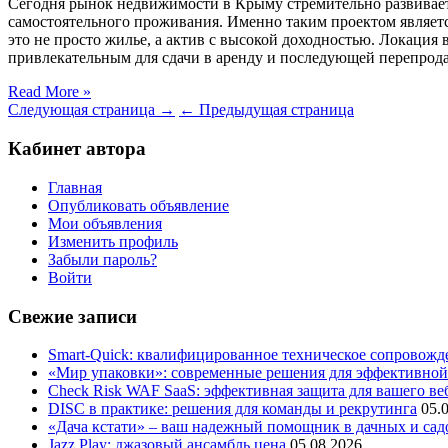
Сегодня рынок недвижимости в Крыму стремительно развивает
самостоятельного проживания. Именно таким проектом являет
это не просто жилье, а актив с высокой доходностью. Локаци
привлекательным для сдачи в аренду и последующей перепрод
Read More »
Следующая страница →
← Предыдущая страница
Кабинет автора
Главная
Опубликовать объявление
Мои объявления
Изменить профиль
Забыли пароль?
Войти
Свежие записи
Smart-Quick: квалифицированное техническое сопровожде
«Мир упаковки»: современные решения для эффективной
Check Risk WAF SaaS: эффективная защита для вашего ве
DISC в практике: решения для команды и рекрутинга
05.
«Дача кстати» – ваш надежный помощник в дачных и сад
Jazz Play:
джазовый ансамбль цена
05.08.2026