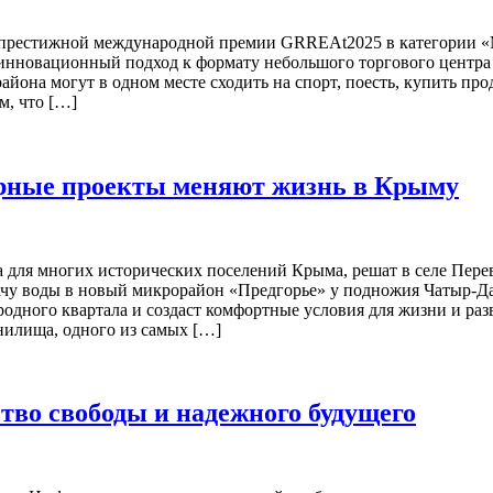
 престижной международной премии GRREAt2025 в категории «
инновационный подход к формату небольшого торгового центра
йона могут в одном месте сходить на спорт, поесть, купить про
м, что […]
урные проекты меняют жизнь в Крыму
а для многих исторических поселений Крыма, решат в селе Пере
у воды в новый микрорайон «Предгорье» у подножия Чатыр-Дага
родного квартала и создаст комфортные условия для жизни и ра
нилища, одного из самых […]
во свободы и надежного будущего