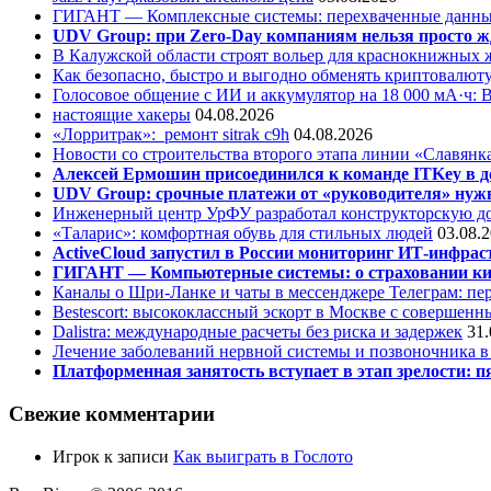
ГИГАНТ — Комплексные системы: перехваченные данны
UDV Group: при Zero-Day компаниям нельзя просто ж
В Калужской области строят вольер для краснокнижных
Как безопасно, быстро и выгодно обменять криптовалюту
Голосовое общение с ИИ и аккумулятор на 18 000 мА·ч: 
настоящие хакеры
04.08.2026
«Лорритрак»:
ремонт sitrak c9h
04.08.2026
Новости со строительства второго этапа линии «Славянк
Алексей Ермошин присоединился к команде ITKey в д
UDV Group: срочные платежи от «руководителя» нужн
Инженерный центр УрФУ разработал конструкторскую до
«Таларис»: комфортная обувь для стильных людей
03.08.
ActiveCloud запустил в России мониторинг ИТ-инфрас
ГИГАНТ — Компьютерные системы: о страховании ки
Каналы о Шри-Ланке и чаты в мессенджере Телеграм: пер
Bestescort: высококлассный эскорт в Москве с совершен
Dalistra: международные расчеты без риска и задержек
31.
Лечение заболеваний нервной системы и позвоночника 
Платформенная занятость вступает в этап зрелости: п
Свежие комментарии
Игрок
к записи
Как выиграть в Гослото