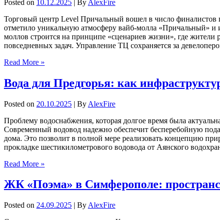
Posted on
10.12.2025
| By
AlexFire
Торговый центр Level Причальный вошел в число финалистов
отметило уникальную атмосферу вайб-молла «Причальный» и 
моллов строится на принципе «сценариев жизни», где жители ра
повседневных задач. Управление ТЦ сохраняется за девелоперо
Read More »
Вода для Предгорья: как инфраструкт
Posted on
20.10.2025
| By
AlexFire
Проблему водоснабжения, которая долгое время была актуальн
Современный водовод надежно обеспечит бесперебойную подач
дома. Это позволит в полной мере реализовать концепцию при
прокладке шестикилометрового водовода от Аянского водохра
Read More »
ЖК «Поэма» в Симферополе: пространст
Posted on
24.09.2025
| By
AlexFire