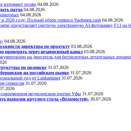
е взломают позже
04.08.2026
дать патча
04.08.2026
 животных
04.08.2026
 в 2026 году: Полный обзор сервиса Yaobmen.cash
04.08.2026
Bigme представляет цветную электронную AI-фоторамку F13 на ба
а»
04.08.2026
олжности директора по продукту
03.08.2026
о проверять через независимый канал
03.08.2026
кументацию на двигатель для беспилотных летательных аппара
2026
труктуры по подписке
31.07.2026
беррисков на российском рынке
31.07.2026
сональный гид от Lankaplanet
31.07.2026
ным сервисом
31.07.2026
07.2026
в современном медицинском центре Уфы
31.07.2026
ять выводов круглого стола «Ведомостей»
30.07.2026